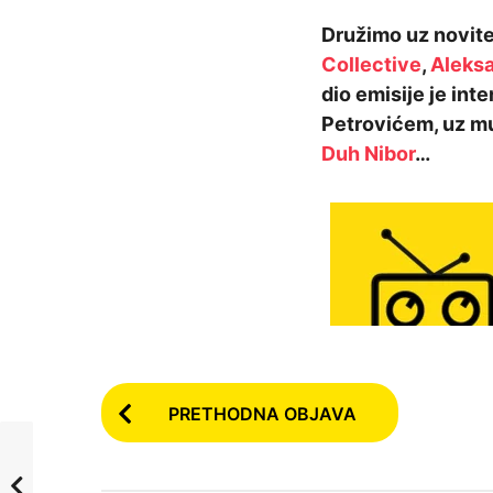
a
Družimo uz novite
p
Collective
,
Aleksa
r
dio emisije je in
i
Petrovićem, uz m
j
Duh Nibor
…
e
5
g
o
d
i
n
a
P
p
PRETHODNA OBJAVA
o
r
i
s