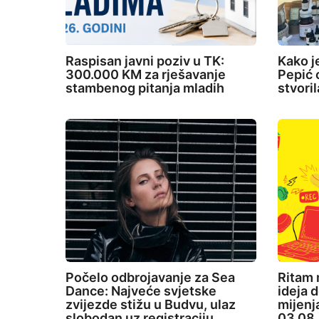
Raspisan javni poziv u TK:
Kako j
300.000 KM za rješavanje
Pepić o
stambenog pitanja mladih
stvori
Počelo odbrojavanje za Sea
Ritam 
Dance: Najveće svjetske
ideja d
zvijezde stižu u Budvu, ulaz
mijenj
slobodan uz registraciju
03.08.