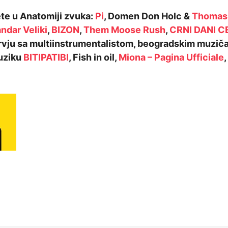
te u Anatomiji zvuka:
Pi
, Domen Don Holc &
Thomas
ndar Veliki
,
BIZON
,
Them Moose Rush
,
CRNI DANI C
tervju sa multiinstrumentalistom, beogradskim muz
uziku
BITIPATIBI
, Fish in oil,
Miona – Pagina Ufficiale
,