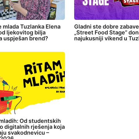
e mlada Tuzlanka Elena
Gladni ste dobre zabav
d ljekovitog bilja
„Street Food Stage” don
la uspješan brend?
najukusniji vikend u Tuz
mladih: Od studentskih
o digitalnih rješenja koja
aju svakodnevicu –
2026.