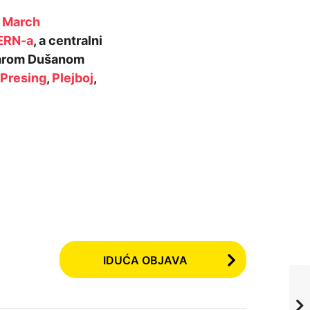
 March
ERN-a
, a centralni
ičarom Dušanom
Presing
,
Plejboj
,
IDUĆA OBJAVA