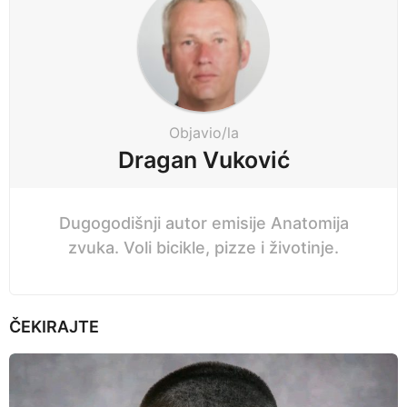
g
n
i
a
n
p
a
r
t
i
i
Objavio/la
j
o
Dragan Vuković
e
n
Dugogodišnji autor emisije Anatomija
zvuka. Voli bicikle, pizze i životinje.
ČEKIRAJTE