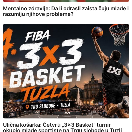
Mentalno zdravlje: Da li odrasli zaista čuju mlade i
razumiju njihove probleme?
Ulična košarka: Četvrti „3×3 Basket” turnir
okupio mlade sportiste na Trgu slobode u Tuzli