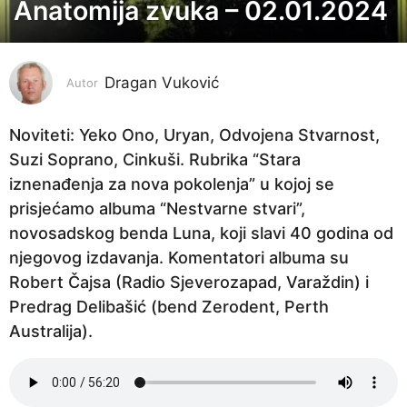
Anatomija zvuka – 02.01.2024
3
g
o
Dragan Vuković
d
Autor
i
n
Noviteti: Yeko Ono, Uryan, Odvojena Stvarnost,
e
Suzi Soprano, Cinkuši. Rubrika “Stara
p
iznenađenja za nova pokolenja” u kojoj se
r
prisjećamo albuma “Nestvarne stvari”,
i
novosadskog benda Luna, koji slavi 40 godina od
j
njegovog izdavanja. Komentatori albuma su
e
Robert Čajsa (Radio Sjeverozapad, Varaždin) i
3
Predrag Delibašić (bend Zerodent, Perth
g
Australija).
o
d
i