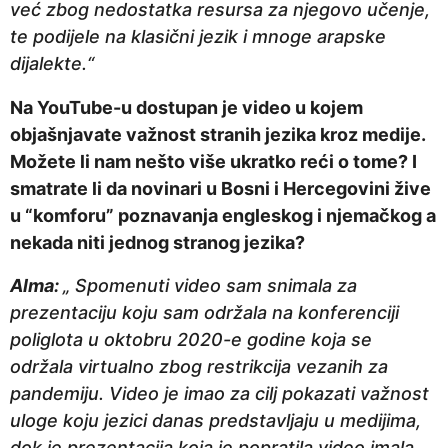
već zbog nedostatka resursa za njegovo učenje,
te podijele na klasični jezik i mnoge arapske
dijalekte.“
Na YouTube-u dostupan je video u kojem
objašnjavate važnost stranih jezika kroz medije.
Možete li nam nešto više ukratko reći o tome? I
smatrate li da novinari u Bosni i Hercegovini žive
u “komforu” poznavanja engleskog i njemačkog a
nekada niti jednog stranog jezika?
Alma:
„ Spomenuti video sam snimala za
prezentaciju koju sam održala na konferenciji
poliglota u oktobru 2020-e godine koja se
održala virtualno zbog restrikcija vezanih za
pandemiju. Video je imao za cilj pokazati važnost
uloge koju jezici danas predstavljaju u medijima,
dok je prezentacija koja je popratila video imala