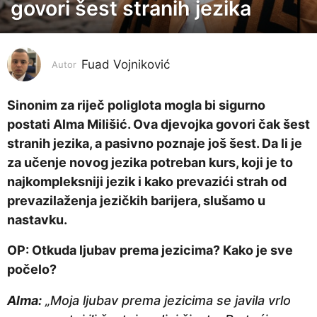
govori šest stranih jezika
g
o
d
i
Fuad Vojniković
Autor
n
a
Sinonim za riječ poliglota mogla bi sigurno
p
postati Alma Milišić. Ova djevojka govori čak šest
r
stranih jezika, a pasivno poznaje još šest. Da li je
i
za učenje novog jezika potreban kurs, koji je to
j
najkompleksniji jezik i kako prevazići strah od
e
prevazilaženja jezičkih barijera, slušamo u
5
nastavku.
g
OP: Otkuda ljubav prema jezicima? Kako je sve
o
počelo?
d
i
Alma:
„Moja ljubav prema jezicima se javila vrlo
n