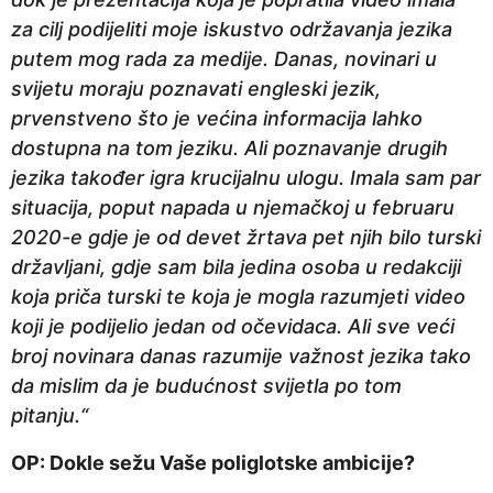
za cilj podijeliti moje iskustvo održavanja jezika
putem mog rada za medije. Danas, novinari u
svijetu moraju poznavati engleski jezik,
prvenstveno što je većina informacija lahko
dostupna na tom jeziku. Ali poznavanje drugih
jezika također igra krucijalnu ulogu. Imala sam par
situacija, poput napada u njemačkoj u februaru
2020-e gdje je od devet žrtava pet njih bilo turski
državljani, gdje sam bila jedina osoba u redakciji
koja priča turski te koja je mogla razumjeti video
koji je podijelio jedan od očevidaca. Ali sve veći
broj novinara danas razumije važnost jezika tako
da mislim da je budućnost svijetla po tom
pitanju.“
OP: Dokle sežu Vaše poliglotske ambicije?