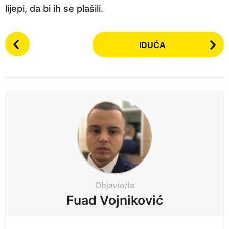
lijepi, da bi ih se plašili.
P
IDUĆA
o
s
t
P
a
g
i
n
a
t
i
Objavio/la
o
Fuad Vojniković
n