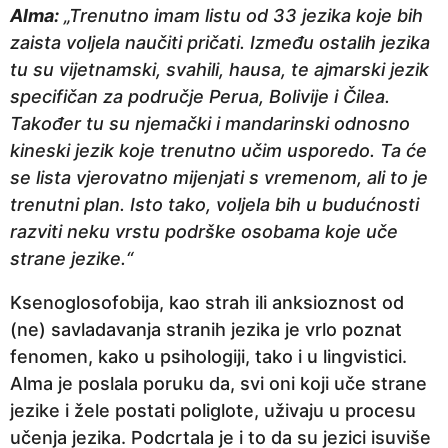
Alma:
„Trenutno imam listu od 33 jezika koje bih
zaista voljela naučiti pričati. Između ostalih jezika
tu su vijetnamski, svahili, hausa, te ajmarski jezik
specifičan za područje Perua, Bolivije i Čilea.
Također tu su njemački i mandarinski odnosno
kineski jezik koje trenutno učim usporedo. Ta će
se lista vjerovatno mijenjati s vremenom, ali to je
trenutni plan. Isto tako, voljela bih u budućnosti
razviti neku vrstu podrške osobama koje uče
strane jezike.“
Ksenoglosofobija, kao strah ili anksioznost od
(ne) savladavanja stranih jezika je vrlo poznat
fenomen, kako u psihologiji, tako i u lingvistici.
Alma je poslala poruku da, svi oni koji uče strane
jezike i žele postati poliglote, uživaju u procesu
učenja jezika. Podcrtala je i to da su jezici isuviše