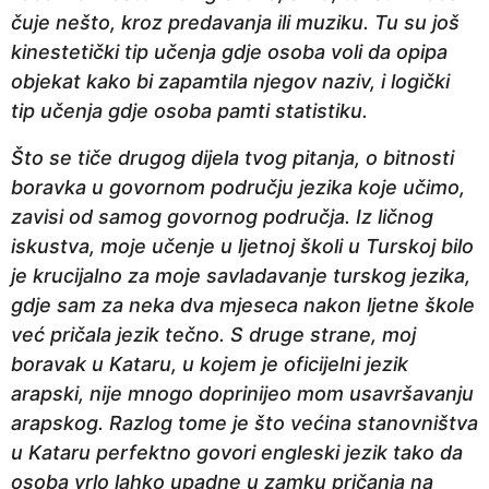
čuje nešto, kroz predavanja ili muziku. Tu su još
kinestetički tip učenja gdje osoba voli da opipa
objekat kako bi zapamtila njegov naziv, i logički
tip učenja gdje osoba pamti statistiku.
Što se tiče drugog dijela tvog pitanja, o bitnosti
boravka u govornom području jezika koje učimo,
zavisi od samog govornog područja. Iz ličnog
iskustva, moje učenje u ljetnoj školi u Turskoj bilo
je krucijalno za moje savladavanje turskog jezika,
gdje sam za neka dva mjeseca nakon ljetne škole
već pričala jezik tečno. S druge strane, moj
boravak u Kataru, u kojem je oficijelni jezik
arapski, nije mnogo doprinijeo mom usavršavanju
arapskog. Razlog tome je što većina stanovništva
u Kataru perfektno govori engleski jezik tako da
osoba vrlo lahko upadne u zamku pričanja na