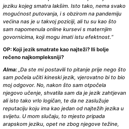
jeziku kojeg smatra lakšim. Isto tako, nema svako
mogućnost putovanja, i s obzirom na pandemiju
većina nas je u takvoj poziciji, ali tu su kao što
sam napomenula online kursevi s maternjim
govornicima, koji mogu imati istu efektnost.“
OP: Koji jezik smatrate kao najteži? Ili bolje
rečeno najkompleksniji?
Alma:
„Da ste mi postavili to pitanje prije nego što
sam počela učiti kineski jezik, vjerovatno bi to bio
moj odgovor. No, nakon što sam otpočela
njegovo učenje, shvatila sam da je jezik zahtjevan
ali isto tako vrlo logičan, te da ne zaslužuje
reputaciju koju ima kao jedan od najtežih jezika u
svijetu. U mom slučaju, to mjesto pripada
arapskom jeziku, opet ne zbog njegove težine,