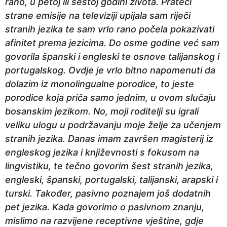
rano, u petoj ili šestoj godini života. Prateći
a
strane emisije na televiziji upijala sam riječi
p
stranih jezika te sam vrlo rano počela pokazivati
r
afinitet prema jezicima. Do osme godine već sam
i
govorila španski i engleski te osnove talijanskog i
j
portugalskog. Ovdje je vrlo bitno napomenuti da
e
dolazim iz monolingualne porodice, to jeste
porodice koja priča samo jednim, u ovom slučaju
bosanskim jezikom. No, moji roditelji su igrali
veliku ulogu u podržavanju moje želje za učenjem
stranih jezika. Danas imam završen magisterij iz
engleskog jezika i književnosti s fokusom na
lingvistiku, te tečno govorim šest stranih jezika,
engleski, španski, portugalski, talijanski, arapski i
turski. Također, pasivno poznajem još dodatnih
pet jezika. Kada govorimo o pasivnom znanju,
mislimo na razvijene receptivne vještine, gdje