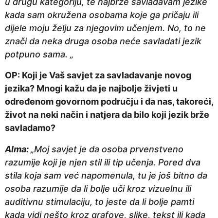
u drugu kategoriju, te najbrže savladavam jezike
kada sam okružena osobama koje ga pričaju ili
dijele moju želju za njegovim učenjem. No, to ne
znači da neka druga osoba neće savladati jezik
potpuno sama. „
OP: Koji je Vaš savjet za savladavanje novog
jezika? Mnogi kažu da je najbolje živjeti u
određenom govornom području i da nas, takoreći,
život na neki način i natjera da bilo koji jezik brže
savladamo?
Alma:
„Moj savjet je da osoba prvenstveno
razumije koji je njen stil ili tip učenja. Pored dva
stila koja sam već napomenula, tu je još bitno da
osoba razumije da li bolje uči kroz vizuelnu ili
auditivnu stimulaciju, to jeste da li bolje pamti
kada vidi nešto kroz grafove, slike, tekst ili kada