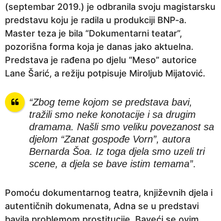
(septembar 2019.) je odbranila svoju magistarsku
a
predstavu koju je radila u produkciji BNP-a.
p
Master teza je bila “Dokumentarni teatar”,
r
pozorišna forma koja je danas jako aktuelna.
i
Predstava je rađena po djelu “Meso” autorice
j
Lane Šarić, a režiju potpisuje Miroljub Mijatović.
e
“Zbog teme kojom se predstava bavi,
tražili smo neke konotacije i sa drugim
dramama. Našli smo veliku povezanost sa
djelom “Zanat gospođe Vorn”, autora
Bernarda Šoa. Iz toga djela smo uzeli tri
scene, a djela se bave istim temama”
.
Pomoću dokumentarnog teatra, književnih djela i
autentičnih dokumenata, Adna se u predstavi
bavila problemom prostitucije. Baveći se ovim