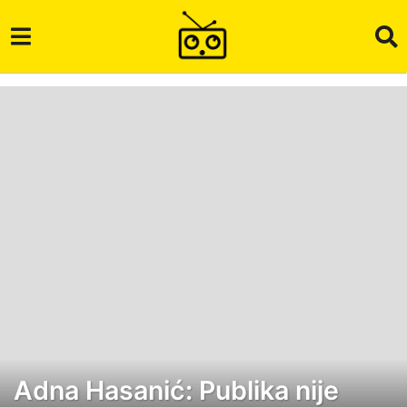
Adna Hasanić: Publika nije
7