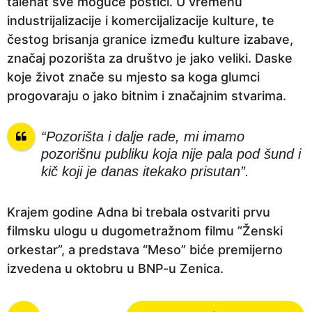
talenat sve moguće postići. U vremenu
industrijalizacije i komercijalizacije kulture, te
čestog brisanja granice između kulture izabave,
značaj pozorišta za društvo je jako veliki. Daske
koje život znače su mjesto sa koga glumci
progovaraju o jako bitnim i značajnim stvarima.
“Pozorišta i dalje rade, mi imamo
pozorišnu publiku koja nije pala pod šund i
kič koji je danas itekako prisutan”.
Krajem godine Adna bi trebala ostvariti prvu
filmsku ulogu u dugometražnom filmu ”Ženski
orkestar”, a predstava “Meso” biće premijerno
izvedena u oktobru u BNP-u Zenica.
P