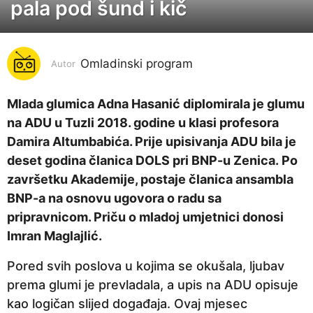
pala pod šund i kič
g
o
d
i
Omladinski program
Autor
n
a
Mlada glumica Adna Hasanić diplomirala je glumu
p
na ADU u Tuzli 2018. godine u klasi profesora
r
Damira Altumbabića. Prije upisivanja ADU bila je
i
deset godina članica DOLS pri BNP-u Zenica. Po
j
završetku Akademije, postaje članica ansambla
e
BNP-a na osnovu ugovora o radu sa
7
pripravnicom. Priču o mladoj umjetnici donosi
g
Imran Maglajlić.
o
Pored svih poslova u kojima se okušala, ljubav
d
prema glumi je prevladala, a upis na ADU opisuje
i
kao logičan slijed događaja. Ovaj mjesec
n