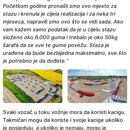
Početkom godine pronašli smo ovo mjesto za
stazu i krenula je cijela realizacija i za neka tri
mjeseca, napravili smo ovo što se vidi sada. Ako
vam kažem samo podatak da je u cijelu stazu
složeno oko 6.000 guma i trebalo je oko 50kg
šarafa da se sve te gume povežu. Staza je
urađena da bude bezbijedna maksimalno, sve što
je potrebno je da dođete.“
Svaki vozač u toku vožnje mora da koristi kacigu.
Takmičari mogu da koriste i svoje kacige ukoliko
je posjeduju, a ukoliko je nemaju, mogu je