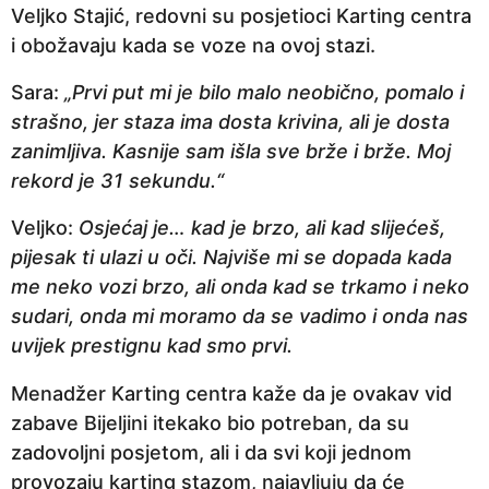
Veljko Stajić, redovni su posjetioci Karting centra
i obožavaju kada se voze na ovoj stazi.
Sara:
„Prvi put mi je bilo malo neobično, pomalo i
strašno, jer staza ima dosta krivina, ali je dosta
zanimljiva. Kasnije sam išla sve brže i brže. Moj
rekord je 31 sekundu.“
Veljko:
Osjećaj je… kad je brzo, ali kad slijećeš,
pijesak ti ulazi u oči. Najviše mi se dopada kada
me neko vozi brzo, ali onda kad se trkamo i neko
sudari, onda mi moramo da se vadimo i onda nas
uvijek prestignu kad smo prvi.
Menadžer Karting centra kaže da je ovakav vid
zabave Bijeljini itekako bio potreban, da su
zadovoljni posjetom, ali i da svi koji jednom
provozaju karting stazom, najavljuju da će