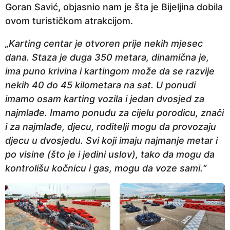
Goran Savić, objasnio nam je šta je Bijeljina dobila
a
ovom turističkom atrakcijom.
p
r
„Karting centar je otvoren prije nekih mjesec
i
dana. Staza je duga 350 metara, dinamična je,
j
ima puno krivina i kartingom može da se razvije
e
nekih 40 do 45 kilometara na sat. U ponudi
imamo osam karting vozila i jedan dvosjed za
najmlađe. Imamo ponudu za cijelu porodicu, znači
i za najmlađe, djecu, roditelji mogu da provozaju
djecu u dvosjedu. Svi koji imaju najmanje metar i
po visine (što je i jedini uslov), tako da mogu da
kontrolišu kočnicu i gas, mogu da voze sami.“