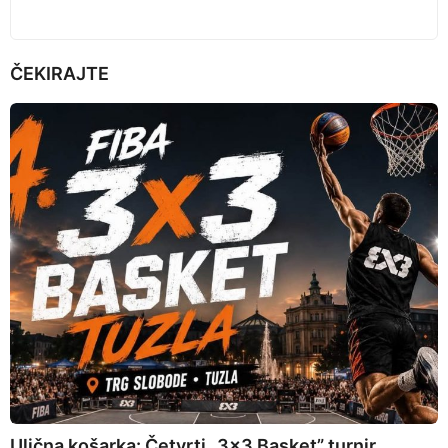
ČEKIRAJTE
Ulična košarka: Četvrti „3×3 Basket” turnir