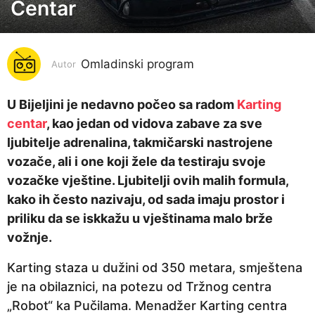
Centar
g
o
d
i
Omladinski program
Autor
n
a
U Bijeljini je nedavno počeo sa radom
Karting
p
centar
, kao jedan od vidova zabave za sve
r
ljubitelje adrenalina, takmičarski nastrojene
i
vozače, ali i one koji žele da testiraju svoje
j
vozačke vještine. Ljubitelji ovih malih formula,
e
kako ih često nazivaju, od sada imaju prostor i
6
priliku da se iskkažu u vještinama malo brže
g
vožnje.
o
Karting staza u dužini od 350 metara, smještena
d
je na obilaznici, na potezu od Tržnog centra
i
„Robot“ ka Pučilama. Menadžer Karting centra
n