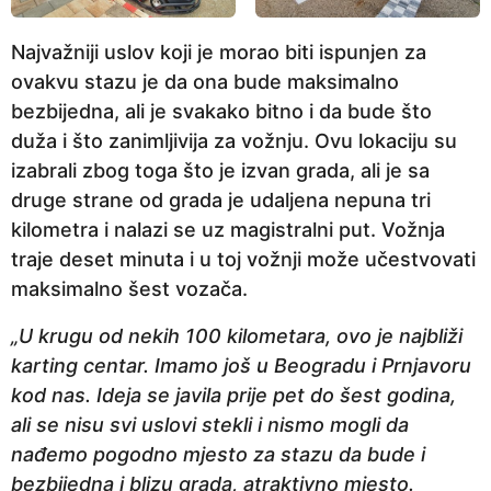
Najvažniji uslov koji je morao biti ispunjen za
ovakvu stazu je da ona bude maksimalno
bezbijedna, ali je svakako bitno i da bude što
duža i što zanimljivija za vožnju. Ovu lokaciju su
izabrali zbog toga što je izvan grada, ali je sa
druge strane od grada je udaljena nepuna tri
kilometra i nalazi se uz magistralni put. Vožnja
traje deset minuta i u toj vožnji može učestvovati
maksimalno šest vozača.
„U krugu od nekih 100 kilometara, ovo je najbliži
karting centar. Imamo još u Beogradu i Prnjavoru
kod nas. Ideja se javila prije pet do šest godina,
ali se nisu svi uslovi stekli i nismo mogli da
nađemo pogodno mjesto za stazu da bude i
bezbijedna i blizu grada, atraktivno mjesto.