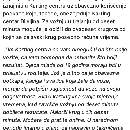
iznajmiti u Karting centru uz obavezno korišćenje
podkape koje, takođe, obezbjeđuje Karting
centar Bijeljina. Za vožnju u trajanju od deset
minuta moguće je obići i do dvadeset krugova od
kojih se za svaki krug posebno računa vrijeme.
„Tim Karting centra će vam omogućiti da što bolje
vozite, da vam pomogne da ostvarite što bolji
rezultat. Djeca mlađa od 18 godina moraju biti u
prisustvu roditelja. Još je bitno da je obavezna
potkapa, kaciga i sva lica koja žele da voze,
moraju da potpišu saglasnost da voze na svoju
odgovornost. Svaki karting ima svoje mjerenje
vremena, kad završite vožnju od deset minuta,
dobijete rezultate. Najbrži krug u tih deset
minuta. Možete da pratite online. U narednom
periodu imamo u planu da napravimo takmičenje