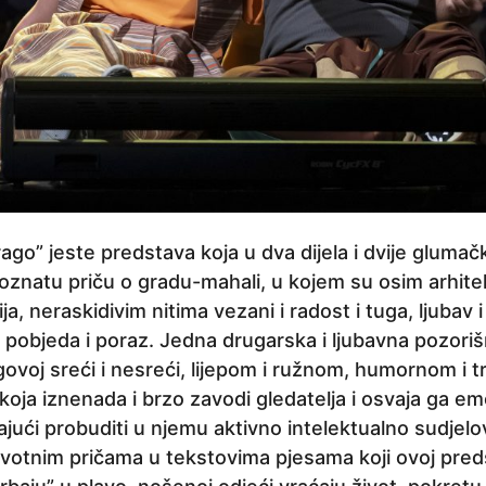
ago” jeste predstava koja u dva dijela i dvije glumačk
oznatu priču o gradu-mahali, u kojem su osim arhite
ija, neraskidivim nitima vezani i radost i tuga, ljubav 
t, pobjeda i poraz. Jedna drugarska i ljubavna pozor
ovoj sreći i nesreći, lijepom i ružnom, humornom i 
oja iznenada i brzo zavodi gledatelja i osvaja ga em
jući probuditi u njemu aktivno intelektualno sudjel
ivotnim pričama u tekstovima pjesama koji ovoj pred