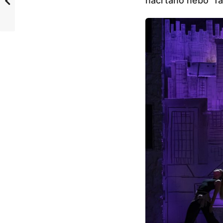
nacrtano nebo “fa