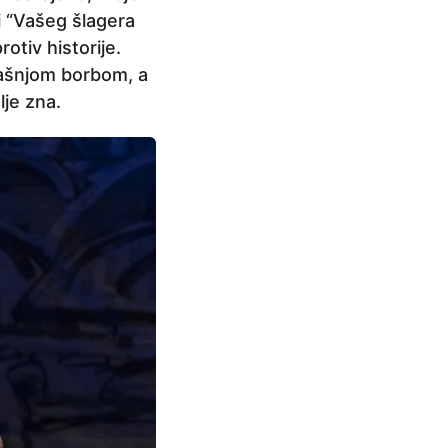
i “Vašeg šlagera
rotiv historije.
rašnjom borbom, a
lje zna.