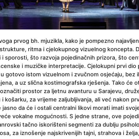
 ovoga prvog bh. mjuzikla, kako je pompezno najavlje
 strukture, ritma i cjelokupnog vizuelnog koncepta.
i i sporosti, što razvoja pojedinačnih prizora, što ce
scenske i muzičke interpretacije. Cjelokupni prvi dio
 u gotovo istom vizuelnom i zvučnom osjećaju, bez i
jena, a uz slična kostimografska rješenja. Tako će 
 označiti prostor za ljetnu avanturu u Sarajevu, dru
 košarku, za vrijeme zaljubljivanja, ali već nakon pr
jasno da će i ostali centralni likovi morati imati svoj
 veće vokalne mogućnosti. S jedne strane, ove poje
nrovski tačno iskorišteni segmenti za dublju psiholog
sa, za iznošenje najskrivenijih tajni, strahova i žel