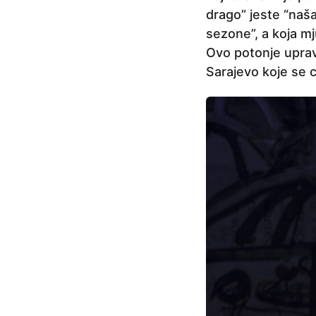
j
drago” jeste “naš
e
sezone”, a koja mju
Ovo potonje uprav
Sarajevo koje se ci