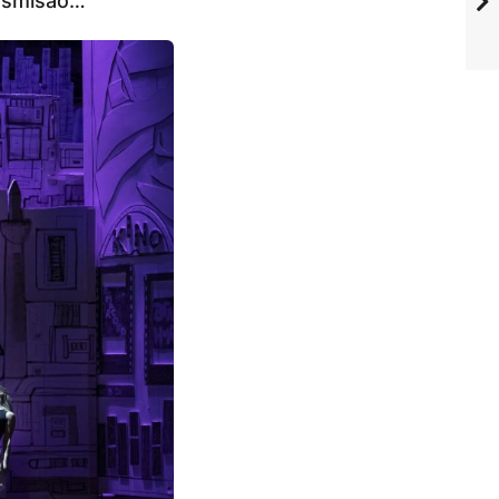
u smisao…