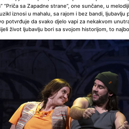
a” “Priča sa Zapadne strane”, one sunčane, u melodij
zikl iznosi u mahalu, sa rajom i bez bandi, ljubavlju p
o potvrđuje da svako djelo vapi za nekakvom unut
jeli život ljubavlju bori sa svojom historijom, to najbo