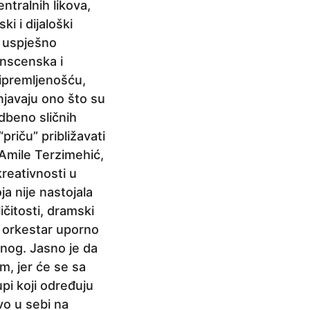
ntralnih likova,
i i dijaloški
o uspješno
anscenska i
ipremljenošću,
njavaju ono što su
edbeno sličnih
riču” približavati
 Amile Terzimehić,
 kreativnosti u
ja nije nastojala
ličitosti, dramski
e orkestar uporno
nog. Jasno je da
im, jer će se sa
pi koji određuju
vo u sebi na