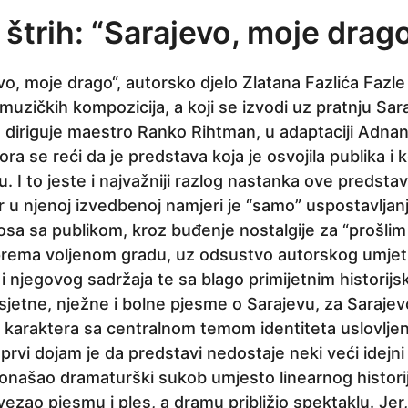
 štrih: “Sarajevo, moje drag
vo, moje drago“, autorsko djelo Zlatana Fazlića Fazle 
 muzičkih kompozicija, a koji se izvodi uz pratnju Sa
 diriguje maestro Ranko Rihtman, u adaptaciji Adnana
a se reći da je predstava koja je osvojila publika i koj
u. I to jeste i najvažniji razlog nastanka ove predsta
r u njenoj izvedbenoj namjeri je “samo” uspostavljan
 sa publikom, kroz buđenje nostalgije za “prošlim
i prema voljenom gradu, uz odsustvo autorskog umje
 i njegovog sadržaja te sa blago primijetnim historij
etne, nježne i bolne pjesme o Sarajevu, za Sarajevo
g karaktera sa centralnom temom identiteta uslovlj
, prvi dojam je da predstavi nedostaje neki veći idejni c
i pronašao dramaturški sukob umjesto linearnog histori
ovezao pjesmu i ples, a dramu približio spektaklu. Jer