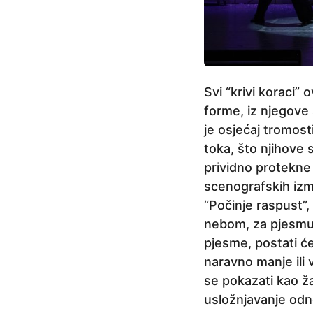
Svi “krivi koraci”
forme, iz njegove
je osjećaj tromost
toka, što njihove 
prividno protekne
scenografskih izm
“Počinje raspust”,
nebom, za pjesmu i
pjesme, postati će 
naravno manje ili
se pokazati kao ža
usložnjavanje odno