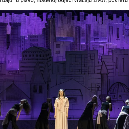
rbaju” u plavo, nošenoj odjeći vraćaju život, pokret