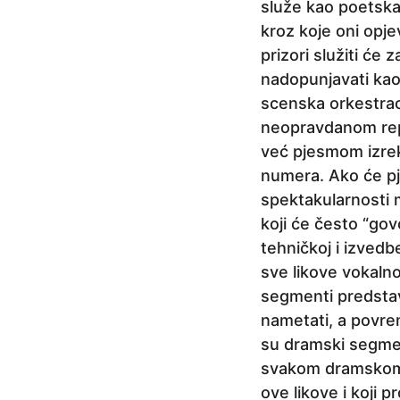
služe kao poetska 
kroz koje oni opje
prizori služiti će
nadopunjavati kao
scenska orkestrac
neopravdanom repe
već pjesmom izrekl
numera. Ako će pje
spektakularnosti 
koji će često “govor
tehničkoj i izvedbe
sve likove vokalno 
segmenti predstav
nametati, a povre
su dramski segmenti
svakom dramskom “p
ove likove i koji 