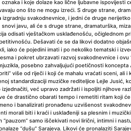
oznaka i koje dolaze kao lične ljubavne ispovijesti ce
vavaju ono što ne mogu izreći. S druge strane, dramsk
 za izgradnju svakodnevnice, i jedni će druge nerijetk
 snovi javu, ali će s druge strane, dramaturška, miz
ija odisati vještačkom usklađenošću, očiglednom pr
titivnošću. Dešavati će se da likovi dodatno objaš
i, iako će pojedini imati i po nekoliko tematski i izv
sma i pokret ubrzavati razvoj svakodnevnice i ovu “p
mjuzikla, posebno zahvaljujući poetičnosti koncepta
iti” više od riječi i koji će mahalu vraćati sceni, ali i
noj standardizaciji muzičke rediteljice Lejle Jusić, ko
izjednačiti, već upravo zadržati i ispoljiti njihove raz
e će drastično obarati tempo i remetiti ritam koji ć
meno i banalizirati pronađenu uzvišenost svakodnev
 morali biti i kraći i usklađeniji sa plesnim i muzičk
auzom” samo iščekivati novi lirični, intimni i nastu
pronalaze “dušu” Sarajeva. Likovi će pronalaziti Saraje