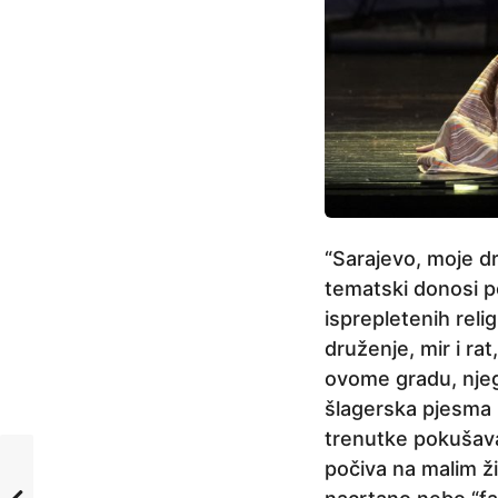
“Sarajevo, moje dr
tematski donosi p
isprepletenih relig
druženje, mir i ra
ovome gradu, njeg
šlagerska pjesma k
trenutke pokušava
počiva na malim ž