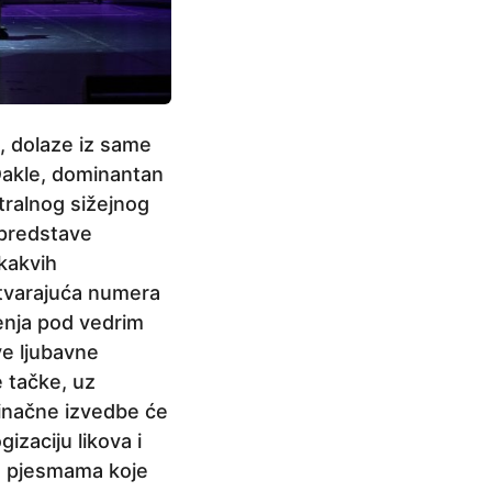
n, dolaze iz same
 Dakle, dominantan
ntralnog sižejnog
 predstave
kakvih
otvarajuća numera
ženja pod vedrim
ve ljubavne
e tačke, uz
dinačne izvedbe će
izaciju likova i
ja, pjesmama koje