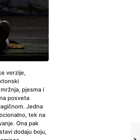
e verzije,
ktonski
i mržnja, pjesma i
išna posveta
tragičnom. Jedna
ocionalno, tek na
ovanje. Ona pak
stavi dodaju boju,