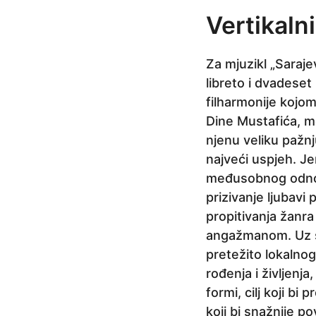
p
Vertikalni
r
i
Za mjuzikl „Saraje
j
libreto i dvadeset
e
filharmonije kojom
7
Dine Mustafića, mor
m
njenu veliku pažnj
j
najveći uspjeh. Je
e
međusobnog odnosa
s
prizivanje ljubav
e
propitivanja žanra
c
angažmanom. Uz sj
i
pretežito lokalno
p
rođenja i življenja
r
formi, cilj koji b
i
koji bi snažnije p