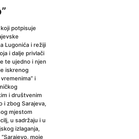
o”
koji potpisuje
rajevske
 Lugonića i režiji
a i dalje privlači
ve te ujedno i njen
je iskrenog
 vremenima” i
tničkog
skim i društvenim
 i zbog Sarajeva,
enog mjestom
ilj, u sadržaju i u
jskog izlaganja,
, “Sarajevo, moje