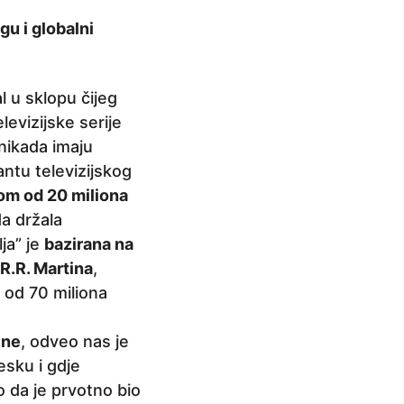
gu i globalni
l u sklopu čijeg
evizijske serije
 nikada imaju
antu televizijskog
ngom od 20 miliona
a držala
ja” je
bazirana na
R.R. Martina
,
 od 70 miliona
ine
, odveo nas je
esku i gdje
o da je prvotno bio