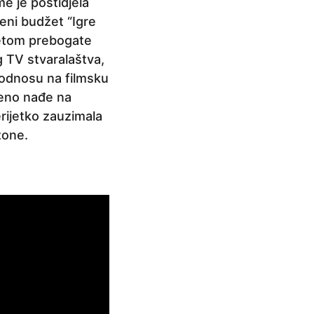
me je postidjela
eni budžet “Igre
itetom prebogate
g TV stvaralaštva,
 odnosu na filmsku
ženo nađe na
erijetko zauzimala
zone.