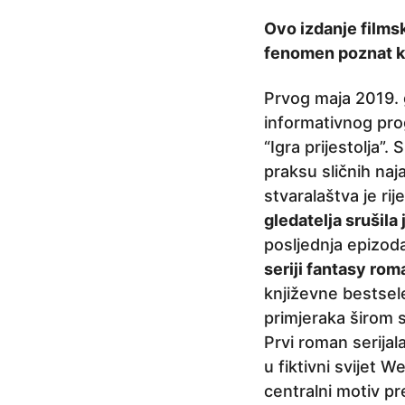
a
Ovo izdanje filmsk
p
fenomen poznat kao
r
i
Prvog maja 2019. g
j
informativnog prog
e
“Igra prijestolja”.
5
praksu sličnih naj
g
stvaralaštva je ri
o
gledatelja srušila
d
posljednja epizoda
i
seriji fantasy ro
n
književne bestsel
a
primjeraka širom s
p
Prvi roman serija
r
u fiktivni svijet 
i
centralni motiv pr