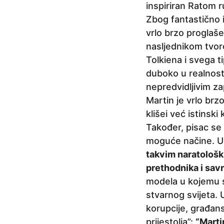
j
inspiriran Ratom r
e
Zbog fantastično i
vrlo brzo proglaš
nasljednikom tvor
Tolkiena i svega t
duboko u realnosti
nepredvidljivim za
Martin je vrlo brzo
klišei već istinsk
Također, pisac se n
moguće načine. U 
takvim naratološk
prethodnika i sav
modela u kojemu su
stvarnog svijeta. U
korupcije, građans
prijestolja”:
“Martin