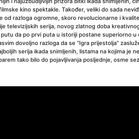
jih i najuzbudljivijih prizora bitki ikada snimljenih, či
ilmske kino spektakle. Također, veliki do sada neviđ
n je od razloga ogromne, skoro revolucionarne i kval
 televizijskih serija, novog zlatnog doba kreativno
putu da po prvi puta u istoriji postane superiorno u
svim dovoljno razloga da se “Igra prijestolja” zaslu
boljih serija ikada snimljenih, listama na kojima je n
e barem tako bilo do pojavljivanja posljednje, osme se