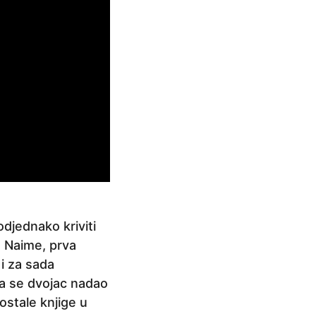
djednako kriviti
. Naime, prva
 i za sada
da se dvojac nadao
ostale knjige u