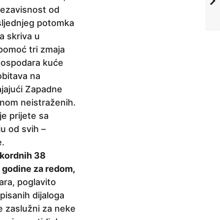
 nezavisnost od
sljednjeg potomka
a skriva u
 pomoć tri zmaja
 gospodara kuće
obitava na
ajajući Zapadne
avnom neistraženih.
je prijete sa
ju od svih –
e.
ekordnih 38
e godine za redom,
ara, poglavito
pisanih dijaloga
je zaslužni za neke