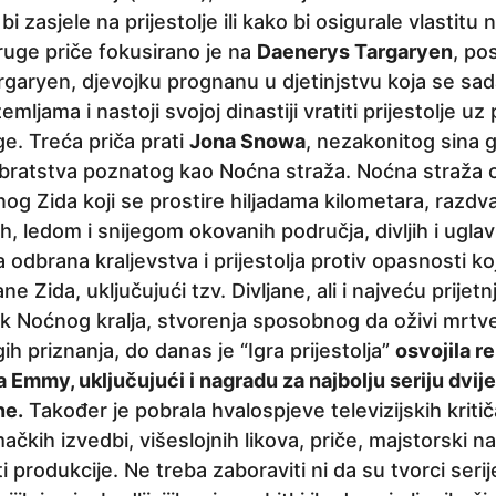
i zasjele na prijestolje ili kako bi osigurale vlastitu
ruge priče fokusirano je na
Daenerys Targaryen
, po
argaryen, djevojku prognanu u djetinjstvu koja se sad
ljama i nastoji svojoj dinastiji vratiti prijestolje uz
e. Treća priča prati
Jona Snowa
, nezakonitog sina
a bratstva poznatog kao Noćna straža. Noćna straža 
 Zida koji se prostire hiljadama kilometara, razdv
h, ledom i snijegom okovanih područja, divljih i ugl
 odbrana kraljevstva i prijestolja protiv opasnosti ko
ne Zida, uključujući tzv. Divljane, ali i najveću prijetn
k Noćnog kralja, stvorenja sposobnog da oživi mrtv
ih priznanja, do danas je “Igra prijestolja”
osvojila r
 Emmy, uključujući i nagradu za najbolju seriju dvij
ne.
Također je pobrala hvalospjeve televizijskih kritič
ačkih izvedbi, višeslojnih likova, priče, majstorski na
i produkcije. Ne treba zaboraviti ni da su tvorci seri