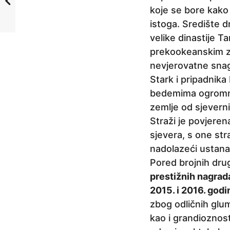
koje se bore kako b
istoga. Središte d
velike dinastije T
prekookeanskim zem
nevjerovatne snag
Stark i pripadnik
bedemima ogromnog
zemlje od sjeverni
Straži je povjerena
sjevera, s one stra
nadolazeći ustana
Pored brojnih drug
prestižnih nagrada
2015. i 2016. godi
zbog odličnih glum
kao i grandioznost