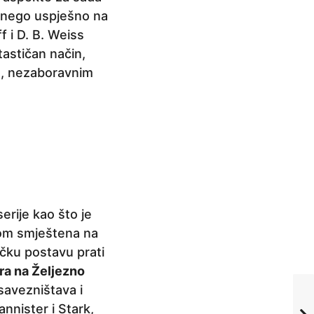
u nego uspješno na
f i D. B. Weiss
tastičan način,
nim, nezaboravnim
erije kao što je
njom smještena na
čku postavu prati
ra na Željezno
savezništava i
annister i Stark,