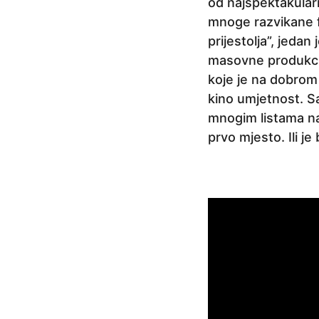
od najspektakularni
mnoge razvikane f
prijestolja”, jeda
masovne produkcije
koje je na dobrom 
kino umjetnost. Sa
mnogim listama naj
prvo mjesto. Ili j