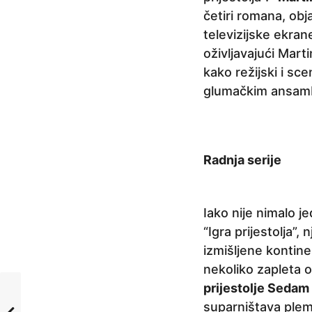
četiri romana, obj
televizijske ekran
oživljavajući Mart
kako režijski i sc
glumačkim ansam
Radnja serije
Iako nije nimalo j
“Igra prijestolja”
izmišljene kontin
nekoliko zapleta o
prijestolje Sedam
suparništava plemen