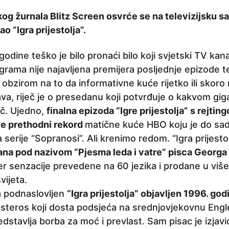
og žurnala Blitz Screen osvrće se na televizijsku sa
 “Igra prijestolja”.
odine teško je bilo pronaći bilo koji svjetski TV kana
rama nije najavljena premijera posljednje epizode tel
 S obzirom na to da informativne kuće rijetko ili skoro
ava, riječ je o presedanu koji potvrđuje o kakvom gig
ječ. Ujedno,
finalna epizoda “Igre prijestolja” s rejti
 je prethodni rekord
matične kuće HBO koju je do sad
 serije “Sopranosi”. Ali krenimo redom. “Igra prijestol
mana pod nazivom “Pjesma leda i vatre” pisca Georga 
er senzacije prevedene na 60 jezika i prodane u više
vijeta.
la podnaslovljen
“Igra prijestolja” objavljen 1996. god
Westeros koji dosta podsjeća na srednjovjekovnu Engl
edstavlja borba za moć i prevlast. Sam pisac je izjavi