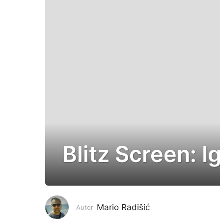
Blitz Screen: Ig
7
g
o
d
i
Mario Radišić
Autor
n