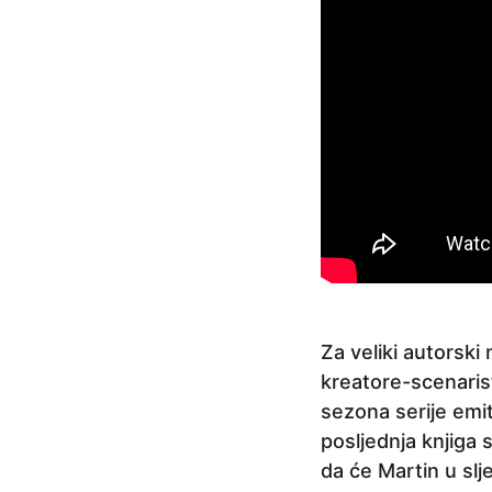
Za veliki autorski
kreatore-scenarist
sezona serije emit
posljednja knjiga 
da će Martin u slj