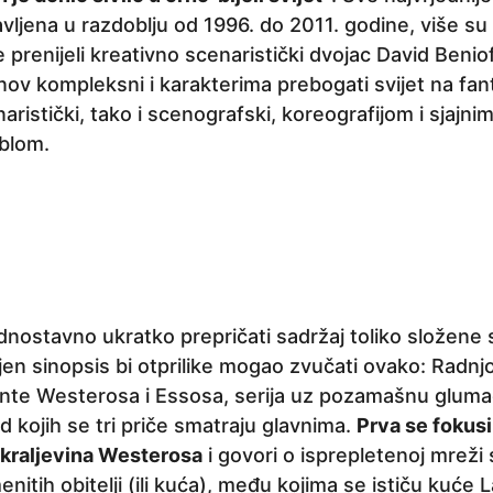
avljena u razdoblju od 1996. do 2011. godine, više s
e prenijeli kreativno scenaristički dvojac David Beniof
inov kompleksni i karakterima prebogati svijet na fan
enaristički, tako i scenografski, koreografijom i sjaj
blom.
ednostavno ukratko prepričati sadržaj toliko složene s
, njen sinopsis bi otprilike mogao zvučati ovako: Rad
ente Westerosa i Essosa, serija uz pozamašnu gluma
d kojih se tri priče smatraju glavnima.
Prva se fokusi
 kraljevina Westerosa
i govori o isprepletenoj mreži 
itih obitelji (ili kuća), među kojima se ističu kuće L