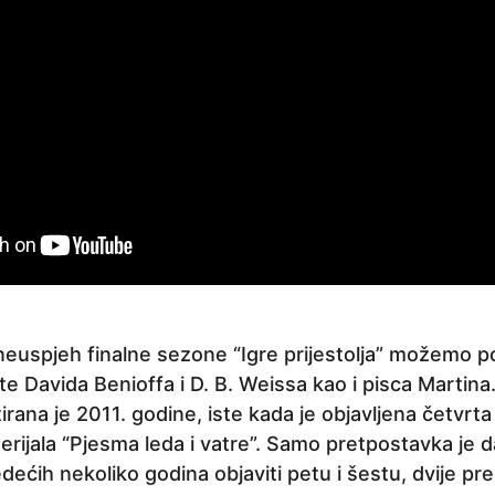
 neuspjeh finalne sezone “Igre prijestolja” možemo po
e Davida Benioffa i D. B. Weissa kao i pisca Martina
irana je 2011. godine, iste kada je objavljena četvrta
serijala “Pjesma leda i vatre”. Samo pretpostavka je 
edećih nekoliko godina objaviti petu i šestu, dvije pre