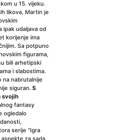
kom u 15. vijeku.
h likova, Martin je
rovskim
 ipak udaljava od
et korijenje ima
ačnijim. Sa potpuno
šahovskim figurama,
u bili arhetipski
nama i slabostima.
o na nabrutalnije
ije siguran.
S
 svojih
alnog fantasy
je ogledalo
odanosti,
ora serije “Igra
e aspekte za sada