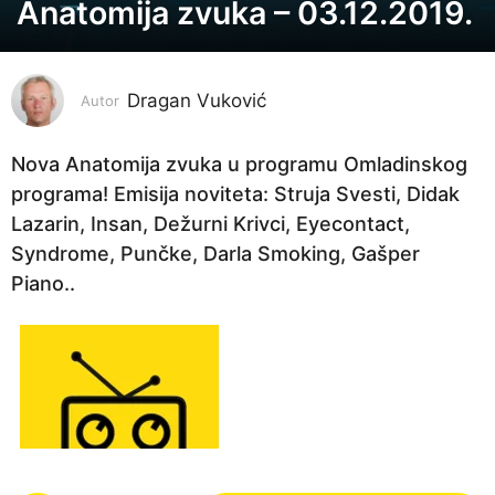
Anatomija zvuka – 03.12.2019.
7
g
o
Dragan Vuković
d
Autor
i
n
Nova Anatomija zvuka u programu Omladinskog
a
programa! Emisija noviteta: Struja Svesti, Didak
p
Lazarin, Insan, Dežurni Krivci, Eyecontact,
r
Syndrome, Punčke, Darla Smoking, Gašper
i
Piano..
j
e
5
g
o
d
i