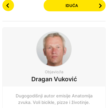
P
n
IDUĆA
o
a
s
p
t
r
P
i
a
j
g
e
i
n
a
t
i
Objavio/la
o
Dragan Vuković
n
Dugogodišnji autor emisije Anatomija
zvuka. Voli bicikle, pizze i životinje.