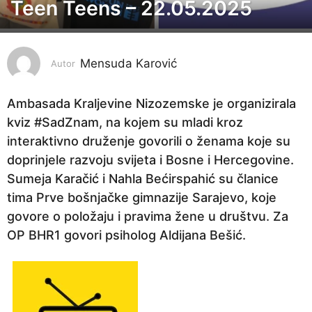
Teen Teens – 22.05.2025
1
g
o
Mensuda Karović
d
Autor
i
n
Ambasada Kraljevine Nizozemske je organizirala
a
kviz #SadZnam, na kojem su mladi kroz
p
interaktivno druženje govorili o ženama koje su
r
doprinjele razvoju svijeta i Bosne i Hercegovine.
i
Sumeja Karačić i Nahla Bećirspahić su članice
j
tima Prve bošnjačke gimnazije Sarajevo, koje
e
govore o položaju i pravima žene u društvu. Za
1
OP BHR1 govori psiholog Aldijana Bešić.
g
o
d
i