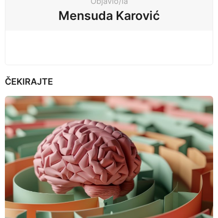
Objavio/la
i
Mensuda Karović
o
n
ČEKIRAJTE