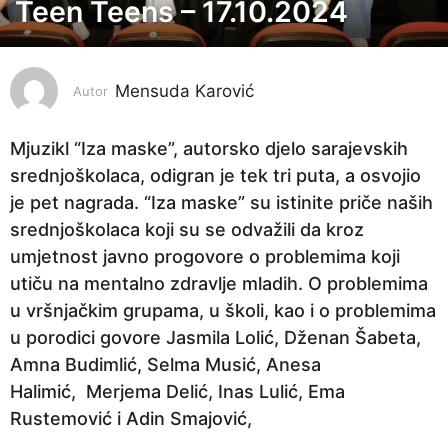
Teen Teens – 17.10.2024
2
g
o
Mensuda Karović
d
Autor
i
n
Mjuzikl “Iza maske”, autorsko djelo sarajevskih
e
srednjoškolaca, odigran je tek tri puta, a osvojio
p
je pet nagrada. “Iza maske” su istinite priče naših
r
srednjoškolaca koji su se odvažili da kroz
i
umjetnost javno progovore o problemima koji
j
utiču na mentalno zdravlje mladih. O problemima
e
u vršnjačkim grupama, u školi, kao i o problemima
2
u porodici govore Jasmila Lolić, Dženan Šabeta,
g
Amna Budimlić, Selma Musić, Anesa
o
Halimić, Merjema Delić, Inas Lulić, Ema
d
Rustemović i Adin Smajović,
i