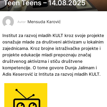
Teen Teens – 14.08.2025
1
2
m
Mensuda Karović
j
Autor
e
s
Institut za razvoj mladih KULT kroz svoje projekte
e
osnažuje mlade za društveni aktivizam u lokalnim
c
zajednicama. Kroz brojne istraživačke projekte i
i
projekte edukacije mladi prepoznaju značaj
p
društvenog aktivizma i stiču društvene
r
kompetencije. O tome govore Dunja Jalimam i
i
Adis Keserović iz Intituta za razvoj mladih KULT.
j
e
1
0
m