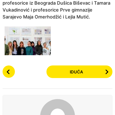
i
profesorice iz Beograda Dušica Biševac i Tamara
j
Vukadinović i profesorice Prve gimnazije
e
Sarajevo Maja Omerhodžić i Lejla Mutić.
6
m
j
e
s
e
c
P
i
IDUĆA
o
p
s
r
t
i
P
j
a
e
g