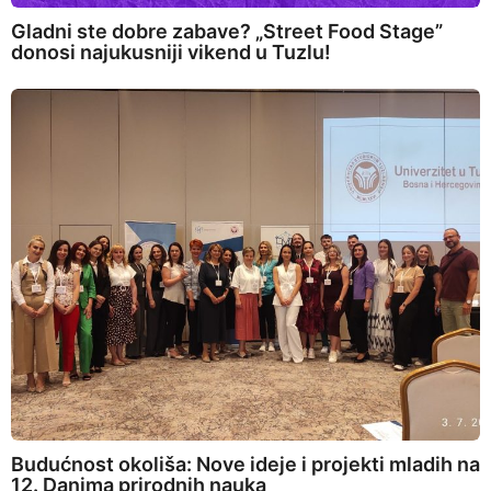
Gladni ste dobre zabave? „Street Food Stage”
donosi najukusniji vikend u Tuzlu!
Budućnost okoliša: Nove ideje i projekti mladih na
12. Danima prirodnih nauka