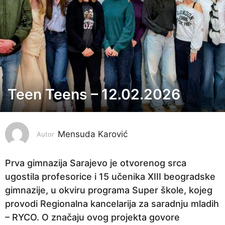
Teen Teens – 12.02.2026
6
m
j
Mensuda Karović
e
Autor
s
e
Prva gimnazija Sarajevo je otvorenog srca
c
ugostila profesorice i 15 učenika XIII beogradske
i
gimnazije, u okviru programa Super škole, kojeg
p
provodi Regionalna kancelarija za saradnju mladih
r
– RYCO. O značaju ovog projekta govore