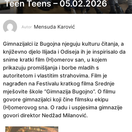
Teen Teens – 05.02.2026
6
m
j
Mensuda Karović
e
Autor
s
e
Gimnazijalci iz Bugojna njeguju kulturu čitanja, a
c
književno djelo Ilijada i Odiseja ih je inspirisalo da
i
snime kratki film (H)omerov san, u kojem
p
prikazuju promišljanja i borbe mladih s
r
autoritetom i vlastitim strahovima. Film je
i
nagrađen na Festivalu kratkog filma Srednje
j
mješovite škole “Gimnazija Bugojno”. O filmu
e
govore gimnazijalci koji čine filmsku ekipu
6
(H)omerovog sna. O radu i uspjesima gimnazije
m
govori direktor Nedžad Milanović.
j
e