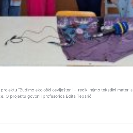
rojektu “Budimo ekološki osviješteni – reciklirajmo tekstilni materijal”
e. O projektu govori i profesorica Edita Teparić.