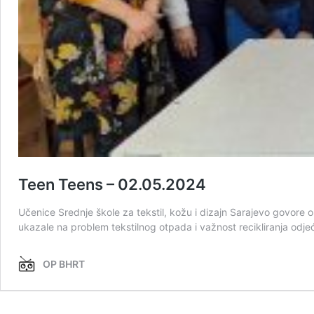
Teen Teens – 02.05.2024
Učenice Srednje škole za tekstil, kožu i dizajn Sarajevo govore o p
ukazale na problem tekstilnog otpada i važnost recikliranja odjeć
OP BHRT