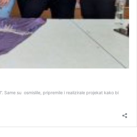
. Same su osmislile, pripremile i realizirale projekat kako bi