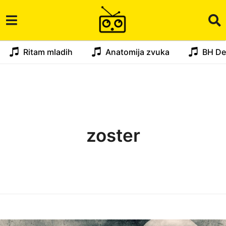
Ritam mladih
Anatomija zvuka
BH De
zoster