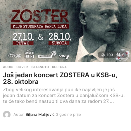
193
0
AUDIO
,
COVER
,
ISTAKNUTO
,
KULTURA
Još jedan koncert ZOSTERA u KSB-u,
28. oktobra
Zbog velikog interesovanja publike najavljen je još
jedan datum za koncert Zostera u banjalučkom KSB-u,
te će tako bend nastupiti dva dana za redom 27....
Autor
Biljana Matijević
3 godine prije
3
g
o
d