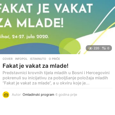
220
0
COVER
,
INFOPOL
,
ISTAKNUTO
,
O PRIČE
Fakat je vakat za mlade!
Predstavnici krovnih tijela mladih u Bosni i Hercegovini
pokrenuli su inicijativu za poboljšanje položaja mladih
“Fakat je vakat za mlade”, a u okviru koje je...
Autor
Omladinski program
6 godina prije
6
g
o
d
i