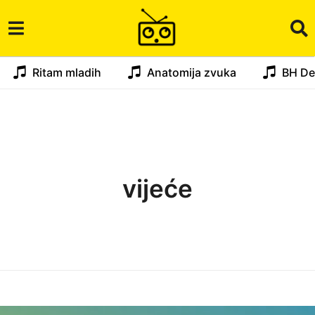
Ritam mladih
Anatomija zvuka
BH De
vijeće