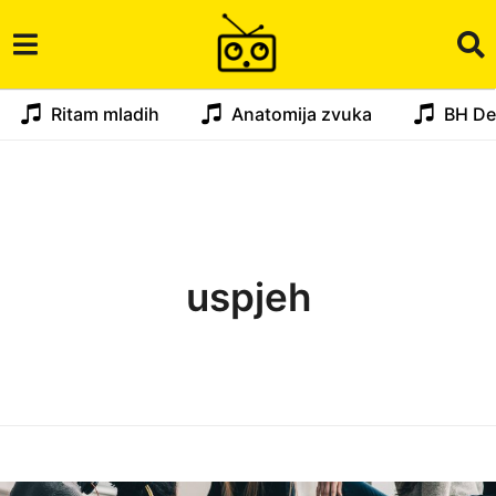
Ritam mladih
Anatomija zvuka
BH De
uspjeh