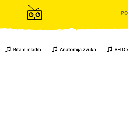
P
Ritam mladih
Anatomija zvuka
BH De