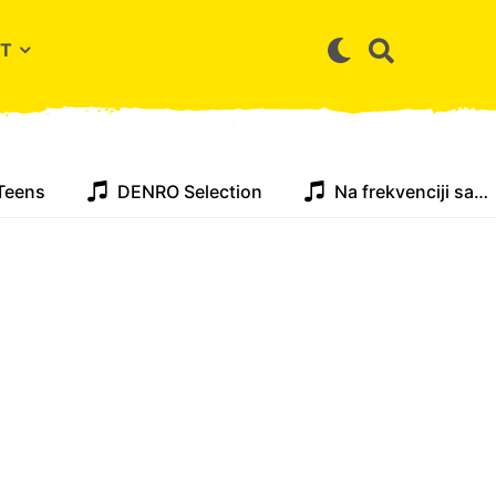
T
Teens
DENRO Selection
Na frekvenciji sa…