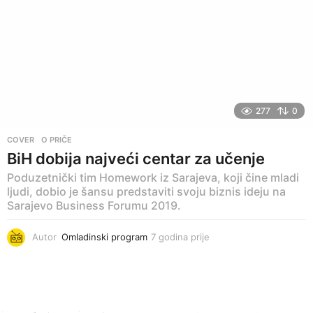
n
a
p
r
i
j
e
277
0
COVER
,
O PRIČE
BiH dobija najveći centar za učenje
Poduzetnički tim Homework iz Sarajeva, koji čine mladi
ljudi, dobio je šansu predstaviti svoju biznis ideju na
Sarajevo Business Forumu 2019.
Autor
Omladinski program
7 godina prije
7
g
o
d
i
n