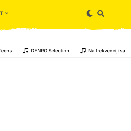
T
Teens
DENRO Selection
Na frekvenciji sa…