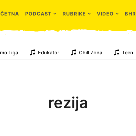
OČETNA
PODCAST
RUBRIKE
VIDEO
BHR
mo Liga
Edukator
Chill Zona
Teen 
rezija