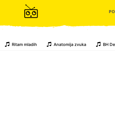
P
Ritam mladih
Anatomija zvuka
BH De