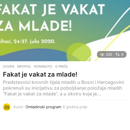
220
0
COVER
,
INFOPOL
,
ISTAKNUTO
,
O PRIČE
Fakat je vakat za mlade!
Predstavnici krovnih tijela mladih u Bosni i Hercegovini
pokrenuli su inicijativu za poboljšanje položaja mladih
“Fakat je vakat za mlade”, a u okviru koje je...
Autor
Omladinski program
6 godina prije
6
g
o
d
i