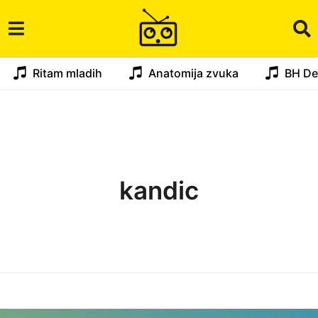
Ritam mladih
Anatomija zvuka
BH De
kandic