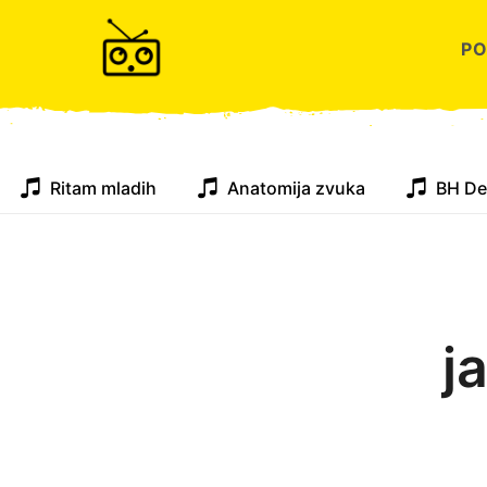
P
Ritam mladih
Anatomija zvuka
BH De
j