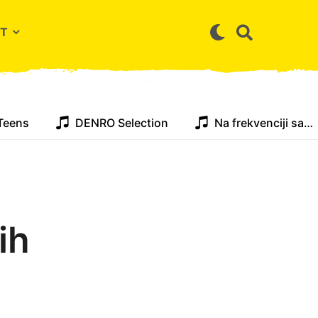
T
Teens
DENRO Selection
Na frekvenciji sa…
ih