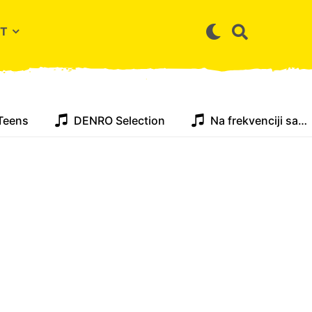
T
Teens
DENRO Selection
Na frekvenciji sa…