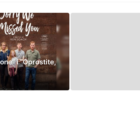
one” i ”Oprostite,