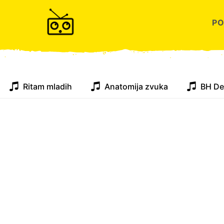
P
Ritam mladih
Anatomija zvuka
BH De