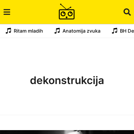
Ritam mladih
Anatomija zvuka
BH De
dekonstrukcija