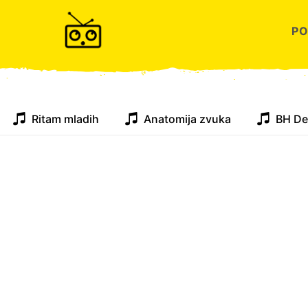
P
Ritam mladih
Anatomija zvuka
BH De