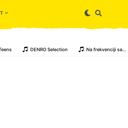
T
Teens
DENRO Selection
Na frekvenciji sa…