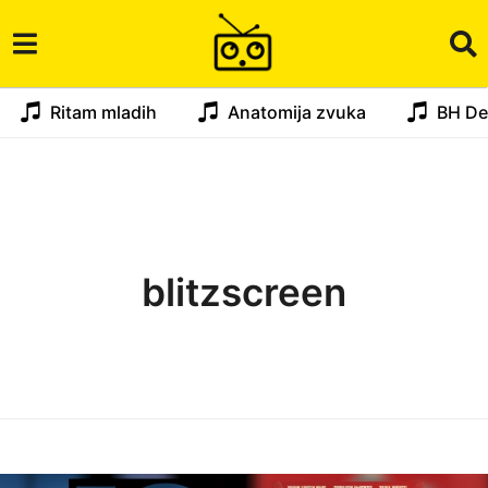
Ritam mladih
Anatomija zvuka
BH De
blitzscreen