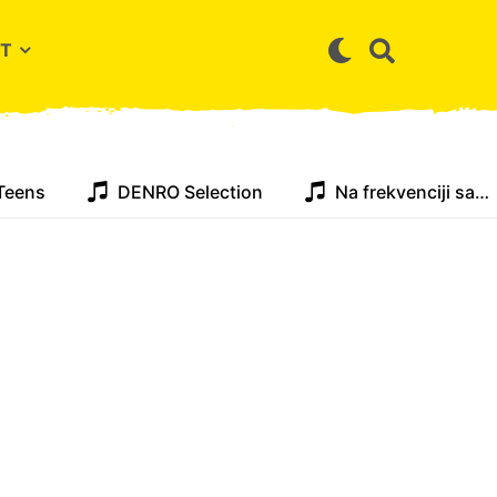
T
Teens
DENRO Selection
Na frekvenciji sa…