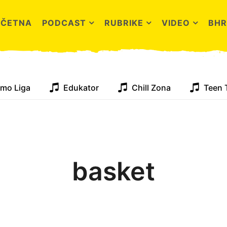
OČETNA
PODCAST
RUBRIKE
VIDEO
BHR
mo Liga
Edukator
Chill Zona
Teen 
basket