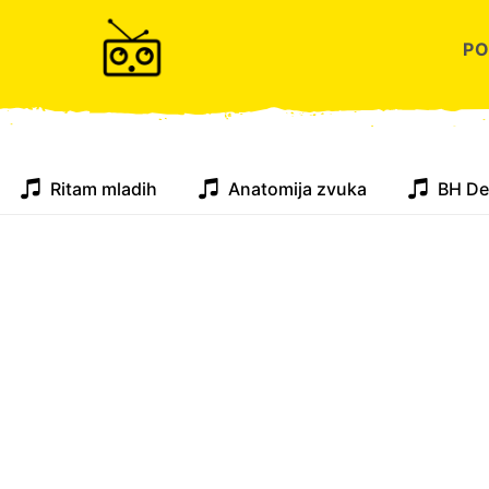
P
Ritam mladih
Anatomija zvuka
BH De