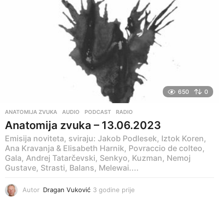
650
0
ANATOMIJA ZVUKA
,
AUDIO
,
PODCAST
,
RADIO
Anatomija zvuka – 13.06.2023
Emisija noviteta, sviraju: Jakob Podlesek, Iztok Koren,
Ana Kravanja & Elisabeth Harnik, Povraccio de colteo,
Gala, Andrej Tatarčevski, Senkyo, Kuzman, Nemoj
Gustave, Strasti, Balans, Melewai....
Autor
Dragan Vuković
3 godine prije
3
g
o
d