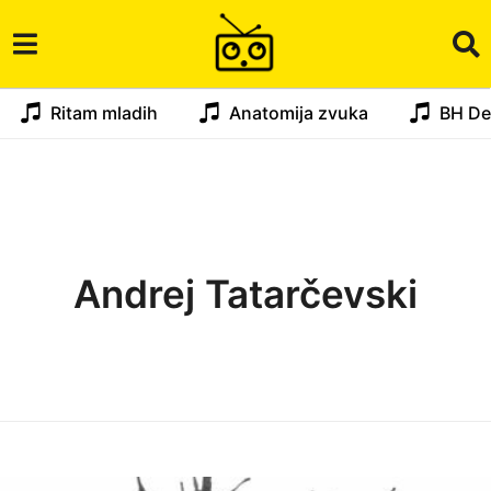
Ritam mladih
Anatomija zvuka
BH De
Andrej Tatarčevski