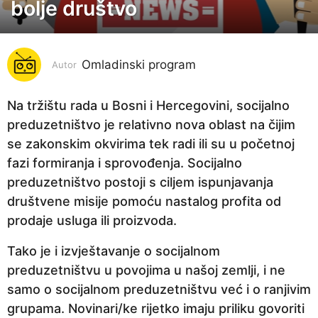
bolje društvo
g
o
d
i
Omladinski program
Autor
n
e
Na tržištu rada u Bosni i Hercegovini, socijalno
p
preduzetništvo je relativno nova oblast na čijim
r
se zakonskim okvirima tek radi ili su u početnoj
i
fazi formiranja i sprovođenja. Socijalno
j
preduzetništvo postoji s ciljem ispunjavanja
e
društvene misije pomoću nastalog profita od
4
prodaje usluga ili proizvoda.
g
Tako je i izvještavanje o socijalnom
o
preduzetništvu u povojima u našoj zemlji, i ne
d
samo o socijalnom preduzetništvu već i o ranjivim
i
grupama. Novinari/ke rijetko imaju priliku govoriti
n