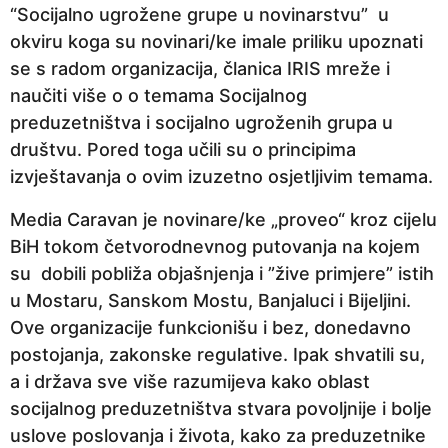
“Socijalno ugrožene grupe u novinarstvu” u
okviru koga su novinari/ke imale priliku upoznati
se s radom organizacija, članica IRIS mreže i
naučiti više o o temama Socijalnog
preduzetništva i socijalno ugroženih grupa u
društvu. Pored toga učili su o principima
izvještavanja o ovim izuzetno osjetljivim temama.
Media Caravan je novinare/ke „proveo“ kroz cijelu
BiH tokom četvorodnevnog putovanja na kojem
su dobili pobliža objašnjenja i ”žive primjere” istih
u Mostaru, Sanskom Mostu, Banjaluci i Bijeljini.
Ove organizacije funkcionišu i bez, donedavno
postojanja, zakonske regulative. Ipak shvatili su,
a i država sve više razumijeva kako oblast
socijalnog preduzetništva stvara povoljnije i bolje
uslove poslovanja i života, kako za preduzetnike