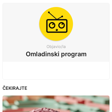
P
a
g
i
n
a
t
Objavio/la
i
Omladinski program
o
n
ČEKIRAJTE