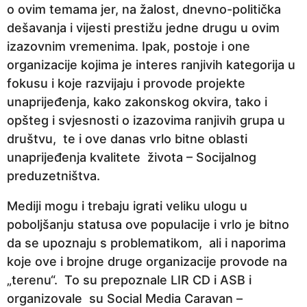
o ovim temama jer, na žalost, dnevno-politička
e
dešavanja i vijesti prestižu jedne drugu u ovim
p
izazovnim vremenima. Ipak, postoje i one
r
organizacije kojima je interes ranjivih kategorija u
i
fokusu i koje razvijaju i provode projekte
j
unaprijeđenja, kako zakonskog okvira, tako i
e
opšteg i svjesnosti o izazovima ranjivih grupa u
društvu, te i ove danas vrlo bitne oblasti
unaprijeđenja kvalitete života – Socijalnog
preduzetništva.
Mediji mogu i trebaju igrati veliku ulogu u
poboljšanju statusa ove populacije i vrlo je bitno
da se upoznaju s problematikom, ali i naporima
koje ove i brojne druge organizacije provode na
„terenu“. To su prepoznale LIR CD i ASB i
organizovale su Social Media Caravan –