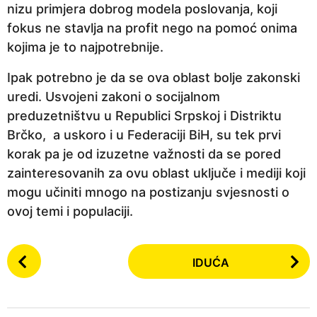
nizu primjera dobrog modela poslovanja, koji
fokus ne stavlja na profit nego na pomoć onima
kojima je to najpotrebnije.
Ipak potrebno je da se ova oblast bolje zakonski
uredi. Usvojeni zakoni o socijalnom
preduzetništvu u Republici Srpskoj i Distriktu
Brčko, a uskoro i u Federaciji BiH, su tek prvi
korak pa je od izuzetne važnosti da se pored
zainteresovanih za ovu oblast uključe i mediji koji
mogu učiniti mnogo na postizanju svjesnosti o
ovoj temi i populaciji.
P
IDUĆA
o
s
t