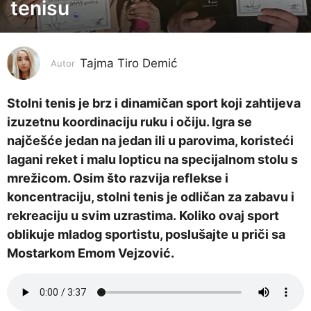
m
tenisu
j
e
s
Tajma Tiro Demić
Autor
e
c
Stolni tenis je brz i dinamičan sport koji zahtijeva
i
izuzetnu koordinaciju ruku i očiju. Igra se
p
najčešće jedan na jedan ili u parovima, koristeći
r
lagani reket i malu lopticu na specijalnom stolu s
i
mrežicom. Osim što razvija reflekse i
j
koncentraciju, stolni tenis je odličan za zabavu i
e
rekreaciju u svim uzrastima. Koliko ovaj sport
1
oblikuje mladog sportistu, poslušajte u priči sa
2
Mostarkom Emom Vejzović.
m
j
e