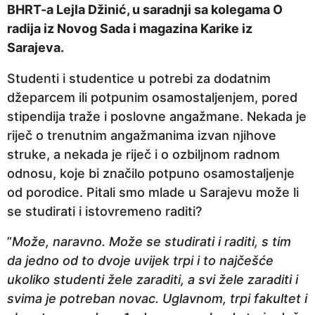
BHRT-a Lejla Džinić, u saradnji sa kolegama O
a
radija iz Novog Sada i magazina Karike iz
p
Sarajeva.
r
i
Studenti i studentice u potrebi za dodatnim
j
džeparcem ili potpunim osamostaljenjem, pored
e
stipendija traže i poslovne angažmane. Nekada je
riječ o trenutnim angažmanima izvan njihove
struke, a nekada je riječ i o ozbiljnom radnom
odnosu, koje bi značilo potpuno osamostaljenje
od porodice. Pitali smo mlade u Sarajevu može li
se studirati i istovremeno raditi?
”
Može, naravno. Može se studirati i raditi, s tim
da jedno od to dvoje uvijek trpi i to najčešće
ukoliko studenti žele zaraditi, a svi žele zaraditi i
svima je potreban novac. Uglavnom, trpi fakultet i