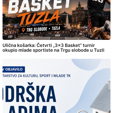
Ulična košarka: Četvrti „3×3 Basket” turnir
okupio mlade sportiste na Trgu slobode u Tuzli