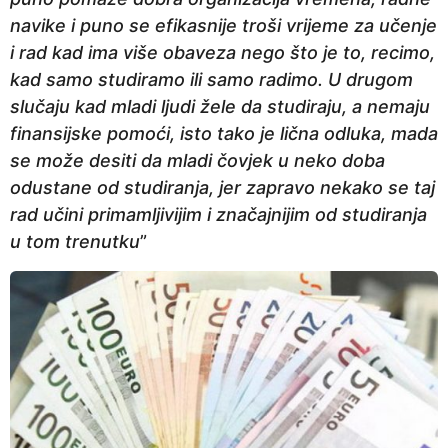
navike i puno se efikasnije troši vrijeme za učenje
i rad kad ima više obaveza nego što je to, recimo,
kad samo studiramo ili samo radimo. U drugom
slučaju kad mladi ljudi žele da studiraju, a nemaju
finansijske pomoći, isto tako je lična odluka, mada
se može desiti da mladi čovjek u neko doba
odustane od studiranja, jer zapravo nekako se taj
rad učini primamljivijim i značajnijim od studiranja
u tom trenutku
”