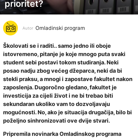
prioritet?
g
o
d
i
Omladinski program
Autor
n
a
Školovati se i raditi.. samo jedno ili oboje
p
istovremeno, pitanje je koje mnogo puta svaki
r
student sebi postavi tokom studiranja. Neki
i
posao nadju zbog većeg džeparca, neki da bi
j
stekli praksu, a mnogi i zapostave fakultet nakon
e
zaposlenja. Dugoročno gledano, fakultet je
6
investicija za cijeli život i ne bi trebao biti
g
sekundaran ukoliko vam to dozvoljavaju
o
mogućnosti. No, ako je situacija drugačija, bilo bi
d
poželjno sinhronizovati ove dvije stvari.
i
Pripremila novinarka Omladinskog programa
n