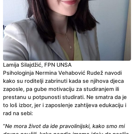
Lamija Silajdžić, FPN UNSA
Psihologinja Nermina Vehabović Rudež navodi
kako su roditelji zabrinuti kada se njihova djeca
zaposle, pa gube motivaciju za studiranjem ili
prestanu u potpunosti studirati. Ne smatra da je
to loš izbor, jer i zaposlenje zahtijeva edukaciju i
rad na sebi:
”
Ne mora život da ide pravolinijski, kako smo mi