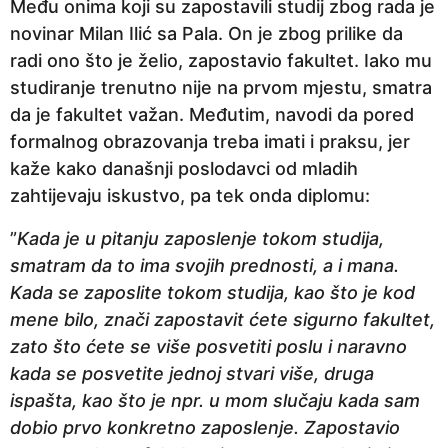
Među onima koji su zapostavili studij zbog rada je
novinar Milan Ilić sa Pala. On je zbog prilike da
radi ono što je želio, zapostavio fakultet. Iako mu
studiranje trenutno nije na prvom mjestu, smatra
da je fakultet važan. Međutim, navodi da pored
formalnog obrazovanja treba imati i praksu, jer
kaže kako današnji poslodavci od mladih
zahtijevaju iskustvo, pa tek onda diplomu:
”
Kada je u pitanju zaposlenje tokom studija,
smatram da to ima svojih prednosti, a i mana.
Kada se zaposlite tokom studija, kao što je kod
mene bilo, znači zapostavit ćete sigurno fakultet,
zato što ćete se više posvetiti poslu i naravno
kada se posvetite jednoj stvari više, druga
ispašta, kao što je npr. u mom slučaju kada sam
dobio prvo konkretno zaposlenje. Zapostavio