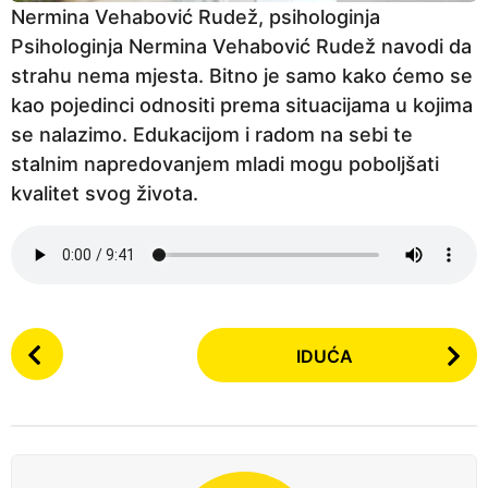
Nermina Vehabović Rudež, psihologinja
Psihologinja Nermina Vehabović Rudež navodi da
strahu nema mjesta. Bitno je samo kako ćemo se
kao pojedinci odnositi prema situacijama u kojima
se nalazimo. Edukacijom i radom na sebi te
stalnim napredovanjem mladi mogu poboljšati
kvalitet svog života.
P
IDUĆA
o
s
t
P
a