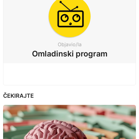
g
i
n
a
t
Objavio/la
i
Omladinski program
o
n
ČEKIRAJTE