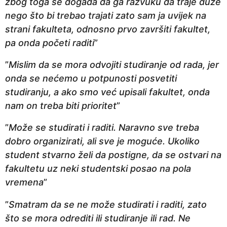
zbog toga se događa da ga razvuku da traje duže
nego što bi trebao trajati zato sam ja uvijek na
strani fakulteta, odnosno prvo završiti fakultet,
pa onda početi raditi
”
”
Mislim da se mora odvojiti studiranje od rada, jer
onda se nećemo u potpunosti posvetiti
studiranju, a ako smo već upisali fakultet, onda
nam on treba biti prioritet
”
”
Može se studirati i raditi. Naravno sve treba
dobro organizirati, ali sve je moguće. Ukoliko
student stvarno želi da postigne, da se ostvari na
fakultetu uz neki studentski posao na pola
vremena
”
”
Smatram da se ne može studirati i raditi, zato
što se mora odrediti ili studiranje ili rad. Ne