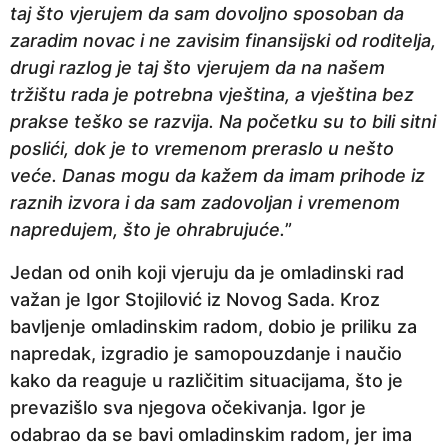
taj što vjerujem da sam dovoljno sposoban da
zaradim novac i ne zavisim finansijski od roditelja,
drugi razlog je taj što vjerujem da na našem
tržištu rada je potrebna vještina, a vještina bez
prakse teško se razvija. Na početku su to bili sitni
poslići, dok je to vremenom preraslo u nešto
veće. Danas mogu da kažem da imam prihode iz
raznih izvora i da sam zadovoljan i vremenom
napredujem, što je ohrabrujuće.
”
Jedan od onih koji vjeruju da je omladinski rad
važan je Igor Stojilović iz Novog Sada. Kroz
bavljenje omladinskim radom, dobio je priliku za
napredak, izgradio je samopouzdanje i naučio
kako da reaguje u različitim situacijama, što je
prevazišlo sva njegova očekivanja. Igor je
odabrao da se bavi omladinskim radom, jer ima