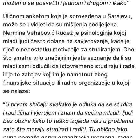
možemo se posvetiti i jednom i drugom nikako
”
Uličnom anketom koja je sprovedena u Sarajevu,
može se uvidjeti da su mišljenja podijeljena.
Nermina Vehabović Rudež je psihologinja kojoj
mladi ljudi često dolaze na savjetovanje, kada je
riječ o nedostatku motivacije za studiranjem. Ono
što smatra vrlo značajnim jeste saznanje da li su
mladi sami odlučili da istovremeno studiraju i rade
ili je to zahtjev koji im je nametnut zbog
finansijske situacije ili radne organizacije u kojoj
se nalaze:
”
U prvom slučaju svakako je odluka da se studira
i radi lična i vjerujem i znam da većina mladih ljudi
bez obzira kako to teško izgleda nisu u problemu
zato što moraju studirati i raditi. Tu obično jako
puno pomaže dobra organizacija vremena, radne