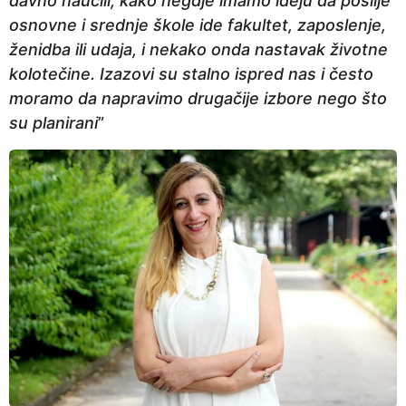
davno naučili, kako negdje imamo ideju da poslije
osnovne i srednje škole ide fakultet, zaposlenje,
ženidba ili udaja, i nekako onda nastavak životne
kolotečine. Izazovi su stalno ispred nas i često
moramo da napravimo drugačije izbore nego što
su planirani
”