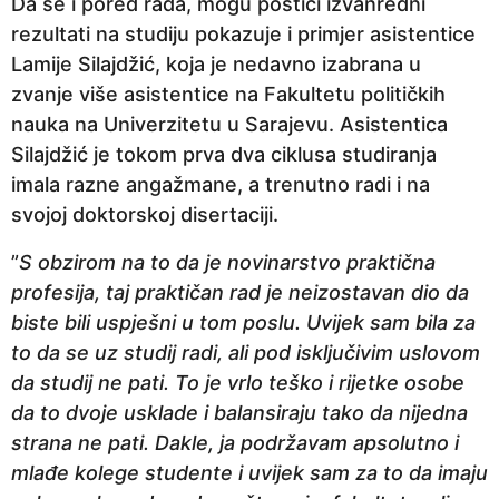
Da se i pored rada, mogu postići izvanredni
rezultati na studiju pokazuje i primjer asistentice
Lamije Silajdžić, koja je nedavno izabrana u
zvanje više asistentice na Fakultetu političkih
nauka na Univerzitetu u Sarajevu. Asistentica
Silajdžić je tokom prva dva ciklusa studiranja
imala razne angažmane, a trenutno radi i na
svojoj doktorskoj disertaciji.
”
S obzirom na to da je novinarstvo praktična
profesija, taj praktičan rad je neizostavan dio da
biste bili uspješni u tom poslu. Uvijek sam bila za
to da se uz studij radi, ali pod isključivim uslovom
da studij ne pati. To je vrlo teško i rijetke osobe
da to dvoje usklade i balansiraju tako da nijedna
strana ne pati. Dakle, ja podržavam apsolutno i
mlađe kolege studente i uvijek sam za to da imaju