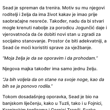
Sead je spreman da trenira. Motiv su mu njegovi
roditelji i želja da ima život kakav je imao prije
saobraćajne nesreće. Također, nadu da bi stvari
mogle krenuti nabolje za porodicu Jogunčić daje i
vjerovatnoća da će dobiti novi stan u zgradi za
socijalno stanovanje. Prostor će biti adekvatniji, a
Sead će moći koristiti sprave za vježbanje.
“Moja želja je da se oporavim i da prohodam.”
Njegova majka također ima samo jednu želju.
“Ja bih voljela da on stane na svoje noge, kao da
bih se ja ponovo rodila.”
Tokom dosadašnjeg oporavka, Sead je bio na
banjskom liječenju, kako u Tuzli, tako i u Fojnici,
Krapinskim toplicama i Gornjoj Trepči. Svako