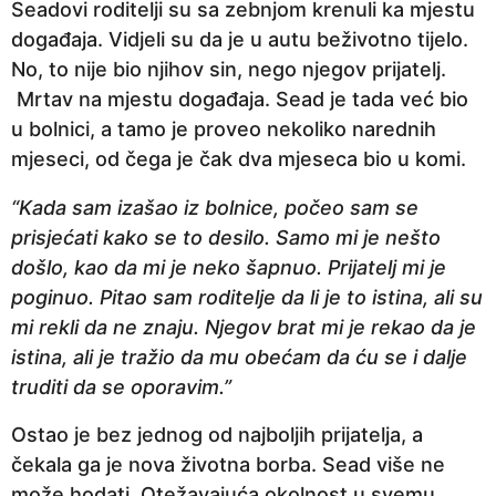
Seadovi roditelji su sa zebnjom krenuli ka mjestu
događaja. Vidjeli su da je u autu beživotno tijelo.
No, to nije bio njihov sin, nego njegov prijatelj.
Mrtav na mjestu događaja. Sead je tada već bio
u bolnici, a tamo je proveo nekoliko narednih
mjeseci, od čega je čak dva mjeseca bio u komi.
“Kada sam izašao iz bolnice, počeo sam se
prisjećati kako se to desilo. Samo mi je nešto
došlo, kao da mi je neko šapnuo. Prijatelj mi je
poginuo. Pitao sam roditelje da li je to istina, ali su
mi rekli da ne znaju. Njegov brat mi je rekao da je
istina, ali je tražio da mu obećam da ću se i dalje
truditi da se oporavim.”
Ostao je bez jednog od najboljih prijatelja, a
čekala ga je nova životna borba. Sead više ne
može hodati. Otežavajuća okolnost u svemu