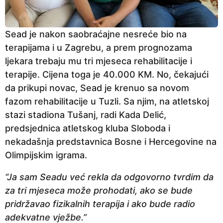
Sead je nakon saobraćajne nesreće bio na
terapijama i u Zagrebu, a prem prognozama
ljekara trebaju mu tri mjeseca rehabilitacije i
terapije. Cijena toga je 40.000 KM. No, čekajući
da prikupi novac, Sead je krenuo sa novom
fazom rehabilitacije u Tuzli. Sa njim, na atletskoj
stazi stadiona Tušanj, radi Kada Delić,
predsjednica atletskog kluba Sloboda i
nekadašnja predstavnica Bosne i Hercegovine na
Olimpijskim igrama.
“Ja sam Seadu već rekla da odgovorno tvrdim da
za tri mjeseca može prohodati, ako se bude
pridržavao fizikalnih terapija i ako bude radio
adekvatne vježbe.”