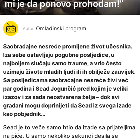
mi je da ponovo prohodam!”
g
o
d
i
Omladinski program
Autor
n
a
Saobraćajne nesreće promijene život učesnika.
p
Iza sebe ostavljaju pogubne posljedice, u
r
najboljem slučaju samo traume, a vrlo često
i
uzimaju živote mladih ljudi ili ih obilježe zauvijek.
j
Sa posljedicama saobraćajne nesreće živi već
e
par godina i Sead Jogunčić pred kojim je veliki
6
izazov i za sada neostvarena želja – dok svi
g
građani mogu doprinijeti da Sead iz svega izađe
o
kao pobjednik…
d
Sead je to veče samo htio da izađe sa prijateljima
i
na piće. U samo nekoliko sekundi desila se
n