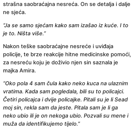
strašna saobraćajna nesreća. On se detalja i dalje
a
ne sjeća.
p
r
“Ja se samo sjećam kako sam izašao iz kuće. I to
i
je to. Ništa više.”
j
e
Nakon teške saobraćajne nesreće i uviđaja
policije, te brze reakcije hitne medicinske pomoći,
za nesreću koju je doživio njen sin saznala je
majka Amira.
“Oko pola 4 sam čula kako neko kuca na ulaznim
vratima. Kada sam pogledala, bili su to policajci.
Četiri policajca i dvije policajke. Pitali su je li Sead
moj sin, rekla sam da jeste. Pitala sam je li ga
neko ubio ili je on nekoga ubio. Pozvali su mene i
muža da identifikujemo tijelo.”