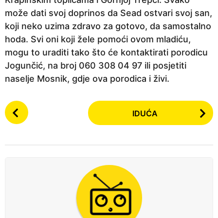
može dati svoj doprinos da Sead ostvari svoj san,
koji neko uzima zdravo za gotovo, da samostalno
hoda. Svi oni koji žele pomoći ovom mladiću,
mogu to uraditi tako što će kontaktirati porodicu
Jogunčić, na broj 060 308 04 97 ili posjetiti
naselje Mosnik, gdje ova porodica i živi.
P
IDUĆA
o
s
t
P
a
g
i
n