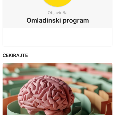
a
t
Objavio/la
i
Omladinski program
o
n
ČEKIRAJTE