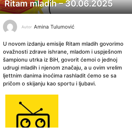
Ritam mladih – 30.06.2025
1
g
o
Amina Tulumović
d
Autor
i
n
U novom izdanju emisije Ritam mladih govorimo
a
ovažnosti zdrave ishrane, mladom i uspješnom
p
šampionu utrka iz BiH, govorit ćemoi o jednoj
r
udrugi mladih i njenom značaju, a u ovim vrelim
i
ljettnim danima inoćima rashladit ćemo se sa
j
pričom o skijanju kao sportu i ljubavi.
e
1
g
o
d
i