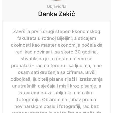
i
Objavio/la
o
Danka Zakić
n
Završila prvi i drugi stepen Ekonomskog
fakulteta u rodnoj Bijeljini, a sticajem
okolnosti kao master ekonomije počela da
radi kao novinar i, sa skoro 30 godina,
shvatila da je to nešto u čemu se
pronalazi – rad na terenu i sa ljudima, a ne
osam sati druženja sa ciframa. Bivši
odbojkaš, ljubitelj pisane riječi i izražavanja
unutrašnjih osjećaja i misli kroz pisanje, a
istovremeno zaljubljenik u muziku i
fotografiju. Obzirom na ljubav prema
novinarskom poslu i fotografiji, rad bez