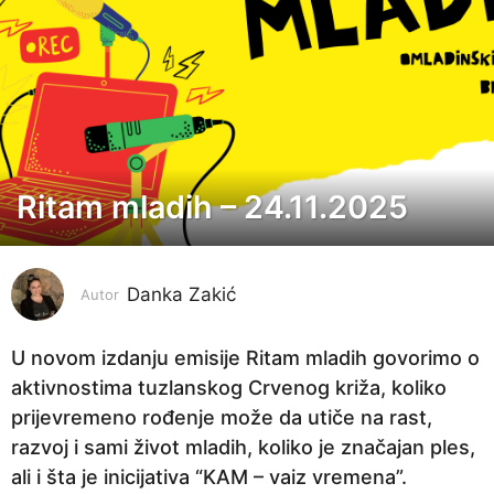
Ritam mladih – 24.11.2025
9
m
j
Danka Zakić
e
Autor
s
e
U novom izdanju emisije Ritam mladih govorimo o
c
aktivnostima tuzlanskog Crvenog križa, koliko
i
prijevremeno rođenje može da utiče na rast,
p
razvoj i sami život mladih, koliko je značajan ples,
r
ali i šta je inicijativa “KAM – vaiz vremena”.