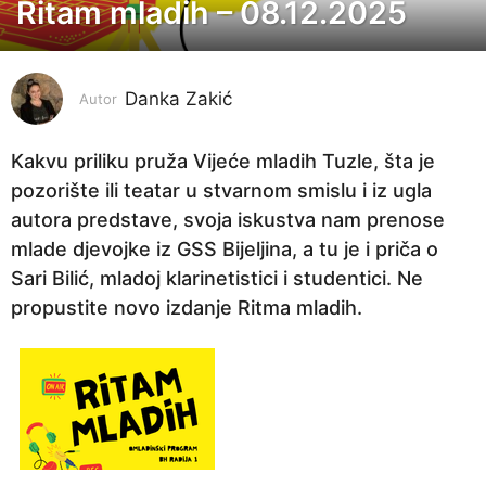
Ritam mladih – 08.12.2025
8
m
j
Danka Zakić
e
Autor
s
e
Kakvu priliku pruža Vijeće mladih Tuzle, šta je
c
pozorište ili teatar u stvarnom smislu i iz ugla
i
autora predstave, svoja iskustva nam prenose
p
mlade djevojke iz GSS Bijeljina, a tu je i priča o
r
Sari Bilić, mladoj klarinetistici i studentici. Ne
i
propustite novo izdanje Ritma mladih.
j
e
8
m
j
e