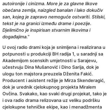
autoironije i cinizma. More je za glavne likove
obećana zemlja, naizgled banalan i lako dokučiv
san, kojeg je zapravo nemoguće ostvariti. Stilski,
tekst je na granici između drame i poezije.
Djelimično je inspirisan stvarnim likovima i
događajima.”
U ovoj radio drami koja je snimljena i realizirana u
potpunosti u produkciji BH radija 1, u saradnji sa
Akademijom scenskih umjetnosti u Sarajevu,
učestvuju Dina Mušanović i Dino Sarija, dok je
ulogu ton majstora preuzela Dženita Fakić.
Producent i asistent režije je Mirza Skenderagić,
dok je urednik cjelokupnog projekta Miralem
Ovčina. Svakako, kao svaki drugi projekat, tako je
i ova radio drama relizovana uz veliku podršku
cjelokupne tehničke ekipe, kao i menadžmenta