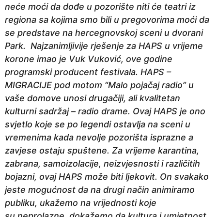
neće moći da dođe u pozorište niti će teatri iz
a
regiona sa kojima smo bili u pregovorima moći da
p
se predstave na hercegnovskoj sceni u dvorani
r
Park. Najzanimljivije rješenje za HAPS u vrijeme
i
korone imao je Vuk Vuković, ove godine
j
programski producent festivala. HAPS –
e
MIGRACIJE pod motom “Malo pojačaj radio” u
vaše domove unosi drugačiji, ali kvalitetan
kulturni sadržaj – radio drame. Ovaj HAPS je ono
svjetlo koje se po legendi ostavlja na sceni u
vremenima kada nevolje pozorišta isprazne a
zavjese ostaju spuštene. Za vrijeme karantina,
zabrana, samoizolacije, neizvjesnosti i različitih
bojazni, ovaj HAPS može biti ljekovit. On svakako
jeste mogućnost da na drugi način animiramo
publiku, ukažemo na vrijednosti koje
su neprolazne, dokažemo da kultura i umjetnost