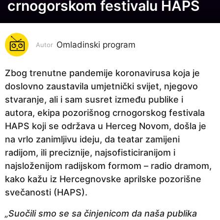
crnogorskom festivalu HAPS
g
o
d
i
Omladinski program
Autor
n
a
Zbog trenutne pandemije koronavirusa koja je
p
doslovno zaustavila umjetnički svijet, njegovo
r
stvaranje, ali i sam susret između publike i
i
autora, ekipa pozorišnog crnogorskog festivala
j
HAPS koji se održava u Herceg Novom, došla je
e
na vrlo zanimljivu ideju, da teatar zamijeni
6
radijom, ili preciznije, najsofisticiranijom i
g
najsloženijom radijskom formom – radio dramom,
o
kako kažu iz Hercegnovske aprilske pozorišne
d
svečanosti (HAPS).
i
„Suočili smo se sa činjenicom da naša publika
n