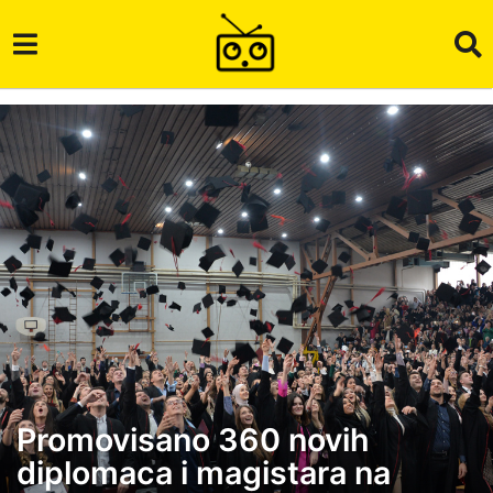
Promovisano 360 novih
1
diplomaca i magistara na
g