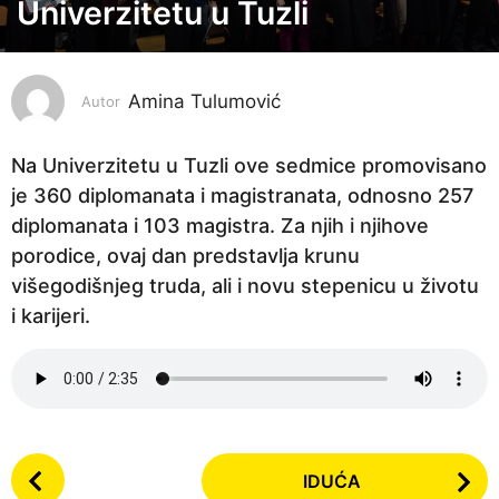
o
Univerzitetu u Tuzli
d
i
n
Amina Tulumović
Autor
a
p
Na Univerzitetu u Tuzli ove sedmice promovisano
r
je 360 diplomanata i magistranata, odnosno 257
i
diplomanata i 103 magistra. Za njih i njihove
j
porodice, ovaj dan predstavlja krunu
e
višegodišnjeg truda, ali i novu stepenicu u životu
1
i karijeri.
g
o
d
i
n
P
IDUĆA
a
o