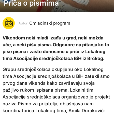
Priča o pismima
7
g
o
Omladinski program
d
Autor
i
n
Vikendom neki mladi izađu u grad, neki možda
a
uče, a neki pišu pisma. Odgovore na pitanja ko to
p
piše pisma i zašto donosimo u priči iz Lokalnog
r
tima Asocijacije srednjoškolaca BiH iz Brčkog.
i
Grupu srednjoškolaca okupljenu oko Lokalnog
j
tima Asocijacije srednjoškolaca u BiH zatekli smo
e
prvog dana vikenda kako završavaju svoja
7
pažljivo rukom ispisana pisma. Lokalni tim
g
Asocijacije srednjoškolaca organizovao je projekt
o
naziva Pismo za prijatelja, objašnjava nam
d
koordinatorica Lokalnog tima, Amila Duraković:
i