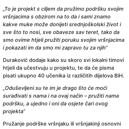
n
„To je projekt s ciljem da pružimo podršku svojim
a
vršnjacima s obzirom na to da i sami znamo
p
kakve muke može donijeti srednjoškolski život i
r
sve što to nosi, sve obaveze sav teret, tako da
i
smo ovime htjeli pružiti poruku svojim vršnjacima
j
i pokazati im da smo mi zapravo tu za njih“
e
Duraković dodaje kako su skoro svi lokalni timovi
htjeli da učestvuju u projektu, te da će pisma
pisati ukupno 40 učenika iz različitih dijelova BiH.
„Oduševljeni su te im je drago što će moći
surađivati s nama i na ovaj način – pružiti nama
podršku, a ujedno i oni da osjete čari ovog
projekta“
Pružanje podrške vršnjaku ili vršnjakinji osnovni