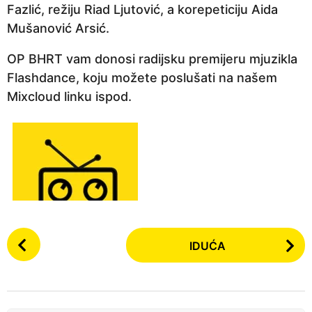
Fazlić, režiju Riad Ljutović, a korepeticiju Aida
a
Mušanović Arsić.
p
r
OP BHRT vam donosi radijsku premijeru mjuzikla
i
Flashdance, koju možete poslušati na našem
j
Mixcloud linku ispod.
e
P
IDUĆA
o
s
t
P