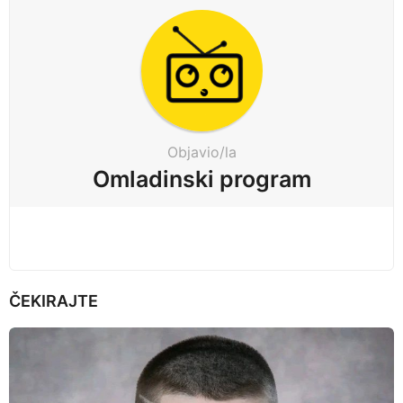
a
g
i
n
a
t
Objavio/la
i
Omladinski program
o
n
ČEKIRAJTE