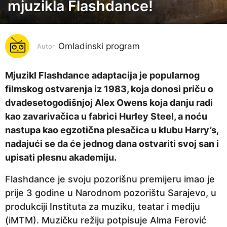
mjuzikla Flashdance!
g
o
d
i
Omladinski program
Autor
n
a
Mjuzikl Flashdance adaptacija je popularnog
p
filmskog ostvarenja iz 1983, koja donosi priču o
r
dvadesetogodišnjoj Alex Owens koja danju radi
i
kao zavarivačica u fabrici Hurley Steel, a noću
j
nastupa kao egzotična plesačica u klubu Harry’s,
e
nadajući se da će jednog dana ostvariti svoj san i
6
upisati plesnu akademiju.
g
Flashdance je svoju pozorišnu premijeru imao je
o
prije 3 godine u Narodnom pozorištu Sarajevo, u
d
produkciji Instituta za muziku, teatar i mediju
i
(iMTM). Muzičku režiju potpisuje Alma Ferović
n