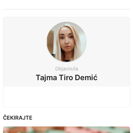
s
t
P
a
g
i
n
a
t
Objavio/la
i
Tajma Tiro Demić
o
n
ČEKIRAJTE