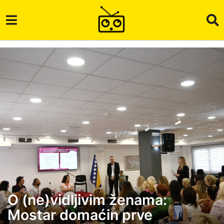
O (ne)vidljivim ženama:
1
Mostar domaćin prve
1