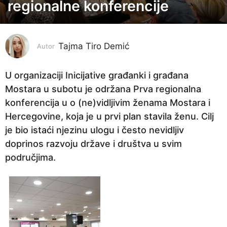
m
regionalne konferencije
j
e
s
Tajma Tiro Demić
Autor
e
c
U organizaciji Inicijative građanki i građana
i
Mostara u subotu je održana Prva regionalna
p
konferencija u o (ne)vidljivim ženama Mostara i
r
Hercegovine, koja je u prvi plan stavila ženu. Cilj
i
je bio istaći njezinu ulogu i često nevidljiv
j
doprinos razvoju države i društva u svim
e
područjima.
1
1
m
j
e