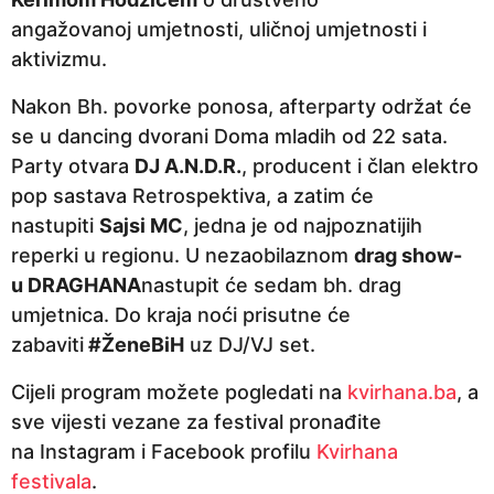
angažovanoj umjetnosti, uličnoj umjetnosti i
aktivizmu.
Nakon Bh. povorke ponosa, afterparty održat će
se u dancing dvorani Doma mladih od 22 sata.
Party otvara
DJ A.N.D.R.
, producent i član elektro
pop sastava Retrospektiva, a zatim će
nastupiti
Sajsi MC
, jedna je od najpoznatijih
reperki u regionu. U nezaobilaznom
drag show-
u
DRAGHANA
nastupit će sedam bh. drag
umjetnica. Do kraja noći prisutne će
zabaviti
#ŽeneBiH
uz DJ/VJ set.
Cijeli program možete pogledati na
kvirhana.ba
, a
sve vijesti vezane za festival pronađite
na Instagram i Facebook profilu
Kvirhana
festivala
.