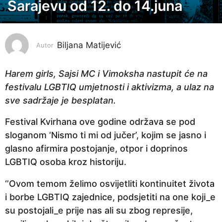
o
Sarajevu od 12. do 14.juna
d
i
n
Biljana Matijević
Autor
a
p
Harem girls
,
Sajsi MC
i Vimoksha
nastupit će na
r
festivalu LGBTIQ umjetnosti i aktivizma, a ulaz na
i
sve sadržaje je besplatan.
j
Festival Kvirhana ove godine održava se pod
e
sloganom ‘Nismo ti mi od jučer’, kojim se jasno i
1
glasno afirmira postojanje, otpor i doprinos
g
LGBTIQ osoba kroz historiju.
o
d
‘’Ovom temom želimo osvijetliti kontinuitet života
i
i borbe LGBTIQ zajednice, podsjetiti na one koji_e
n
su postojali_e prije nas ali su zbog represije,
a