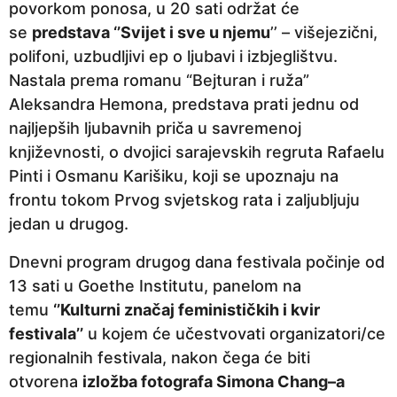
povorkom ponosa, u 20 sati održat će
se
predsta
va
‘’
Svijet i sve u njemu
’’ – višejezični,
polifoni, uzbudljivi ep o ljubavi i izbjeglištvu.
Nastala prema romanu “Bejturan i ruža”
Aleksandra Hemona, predstava prati jednu od
najljepših ljubavnih priča u savremenoj
književnosti, o dvojici sarajevskih regruta Rafaelu
Pinti i Osmanu Karišiku, koji se upoznaju na
frontu tokom Prvog svjetskog rata i zaljubljuju
jedan u drugog.
Dnevni program drugog dana festivala počinje od
13 sati u Goethe Institutu, panelom na
temu
‘’Kulturni značaj feminističkih i kvir
festivala’’
u kojem će učestvovati organizatori/ce
regionalnih festivala, nakon čega će biti
otvorena
izložba fotografa
Simona Chang
–
a