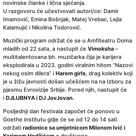
novinske članke i lična sjećanja.
U razgovoru će učestvovati autori/ce: Damir
Imamović, Emina Bošnjak, Matej Vrebac, Lejla
Kalamujić i Nikolina Todorović.
Muzički program održat će se u Amfiteatru Doma
mladih od 22 sata, a nastupit će
Vimoksha
–
multitalentovana bh. muzičarka čija je karijera
eksplodirala u 2023. godini viralnim hitom “Nazovi
nekog osim dilera” i
Harem girls
, drag kolektiv koji
je u žižu javnosti došao učešćem na na Izboru za
pjesmu Evrovizije Srbije. Pored njih, nastupit će
i
DJ
LUBNYA i DJ JovJovan
.
Posljednji dan festivala započet će ponovo u
Goethe institutu gdje će se od 12 do 14 sati
održati
r
adionice sa
umjetnicom
Milenom Iv
i
ć
i
Kerimom Hodžićem
o društveno