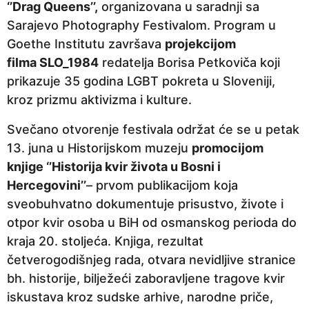
‘’
Drag Queens’’
,
organizovana u saradnji sa
Sarajevo Photography Festivalom. Program u
Goethe Institutu završava
projekcijom
filma
SLO_1984
redatelja Borisa Petkoviča koji
prikazuje 35 godina LGBT pokreta u Sloveniji,
kroz prizmu aktivizma i kulture.
Svečano otvorenje festivala održat će se u petak
13. juna u Historijskom muzeju
promocijom
knjige ‘’Historija kvir života u Bosni i
Hercegovini’’
– prvom publikacijom koja
sveobuhvatno dokumentuje prisustvo, živote i
otpor kvir osoba u BiH od osmanskog perioda do
kraja 20. stoljeća. Knjiga, rezultat
četverogodišnjeg rada, otvara nevidljive stranice
bh. historije, bilježeći zaboravljene tragove kvir
iskustava kroz sudske arhive, narodne priče,