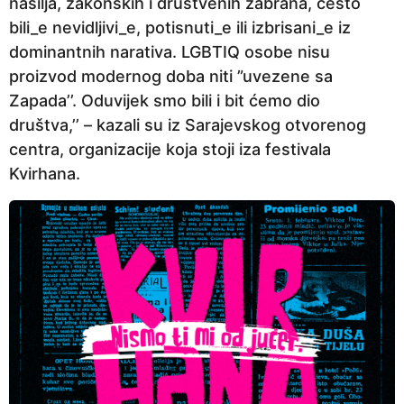
nasilja, zakonskih i društvenih zabrana, često
p
bili_e nevidljivi_e, potisnuti_e ili izbrisani_e iz
r
dominantnih narativa. LGBTIQ osobe nisu
i
proizvod modernog doba niti ”uvezene sa
j
Zapada’’. Oduvijek smo bili i bit ćemo dio
e
društva,’’ – kazali su iz Sarajevskog otvorenog
centra, organizacije koja stoji iza festivala
Kvirhana.