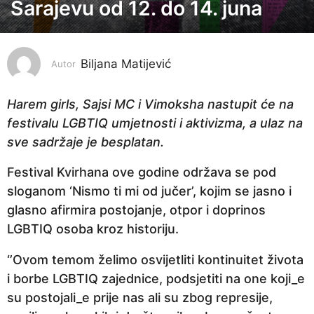
o
Sarajevu od 12. do 14. juna
d
i
n
Biljana Matijević
Autor
a
p
Harem girls, Sajsi MC i Vimoksha nastupit će na
r
festivalu LGBTIQ umjetnosti i aktivizma, a ulaz na
i
sve sadržaje je besplatan.
j
Festival Kvirhana ove godine održava se pod
e
sloganom ‘Nismo ti mi od jučer’, kojim se jasno i
1
glasno afirmira postojanje, otpor i doprinos
g
LGBTIQ osoba kroz historiju.
o
d
‘’Ovom temom želimo osvijetliti kontinuitet života
i
i borbe LGBTIQ zajednice, podsjetiti na one koji_e
n
su postojali_e prije nas ali su zbog represije,
a