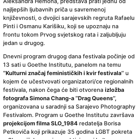
Aleksandra Hemona, predstava prati jednu od
najljepših ljubavnih priča u savremenoj
književnosti, o dvojici sarajevskih regruta Rafaelu
Pinti i Osmanu Karišiku, koji se upoznaju na
frontu tokom Prvog svjetskog rata i zaljubljuju
jedan u drugog.
Dnevni program drugog dana festivala počinje od
13 sati u Goethe Institutu, panelom na temu
‘’Kulturni značaj feminističkih i kvir festivala’’
u
kojem će učestvovati organizatori/ce regionalnih
festivala, nakon čega će biti otvorena
izložba
fotografa Simona Chang-a ‘’Drag Queens’’,
organizovana u saradnji sa Sarajevo Photography
Festivalom. Program u Goethe Institutu završava
projekcijom filma
SLO_1984
redatelja Borisa
Petkoviča koji prikazuje 35 godina LGBT pokreta