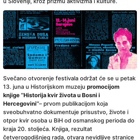
u Sloveniji, kroz prizmu aktivizma i kulture.
Svečano otvorenje festivala održat će se u petak
13. juna u Historijskom muzeju
promocijom
knjige ‘’Historija kvir života u Bosni i
Hercegovini’’
– prvom publikacijom koja
sveobuhvatno dokumentuje prisustvo, živote i
otpor kvir osoba u BiH od osmanskog perioda do
kraja 20. stoljeća. Knjiga, rezultat
četverogodišnjeg rada, otvara nevidljive stranice