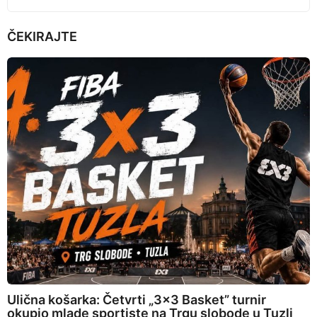
ČEKIRAJTE
Ulična košarka: Četvrti „3×3 Basket” turnir
okupio mlade sportiste na Trgu slobode u Tuzli