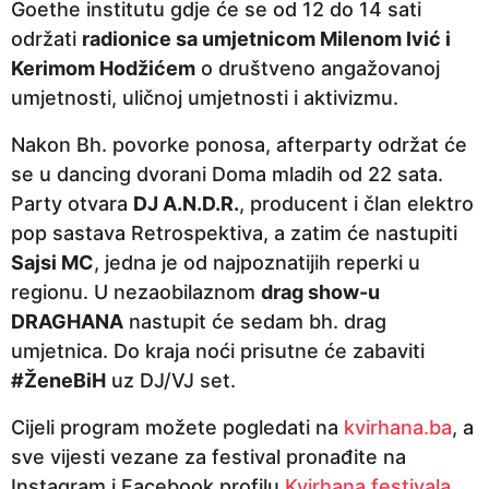
Goethe institutu gdje će se od 12 do 14 sati
održati
radionice sa umjetnicom Milenom Ivić i
Kerimom Hodžićem
o društveno angažovanoj
umjetnosti, uličnoj umjetnosti i aktivizmu.
Nakon Bh. povorke ponosa, afterparty održat će
se u dancing dvorani Doma mladih od 22 sata.
Party otvara
DJ A.N.D.R.
, producent i član elektro
pop sastava Retrospektiva, a zatim će nastupiti
Sajsi MC
, jedna je od najpoznatijih reperki u
regionu. U nezaobilaznom
drag show-u
DRAGHANA
nastupit će sedam bh. drag
umjetnica. Do kraja noći prisutne će zabaviti
#ŽeneBiH
uz DJ/VJ set.
Cijeli program možete pogledati na
kvirhana.ba
, a
sve vijesti vezane za festival pronađite na
Instagram i Facebook profilu
Kvirhana festivala
.