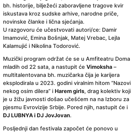
bh. historije, bilježeći zaboravljene tragove kvir
iskustava kroz sudske arhive, narodne priče,
novinske članke i lična sjećanja.
U razgovoru će učestvovati autori/ce: Damir
Imamović, Emina Bošnjak, Matej Vrebac, Lejla
Kalamujić i Nikolina Todorović.
Muzički program održat će se u Amfiteatru Doma
mladih od 22 sata, a nastupit će
Vimoksha
–
multitalentovana bh. muzičarka čija je karijera
eksplodirala u 2023. godini viralnim hitom “Nazovi
nekog osim dilera” i
Harem girls
, drag kolektiv koji
je u žižu javnosti došao učešćem na na Izboru za
pjesmu Evrovizije Srbije. Pored njih, nastupit će i
DJ LUBNYA i DJ JovJovan
.
Posljednji dan festivala započet će ponovo u