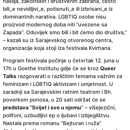
nasilja, zakonskih i društvenih zabrana, često
p
bili_e nevidljivi_e, potisnuti_e ili izbrisani_e iz
r
dominantnih narativa. LGBTIQ osobe nisu
i
proizvod modernog doba niti ”uvezene sa
j
Zapada’’. Oduvijek smo bili i bit ćemo dio društva,’’
e
– kazali su iz Sarajevskog otvorenog centra,
organizacije koja stoji iza festivala Kvirhana.
Program festivala počinje u četvrtak 12. juna u
17h u Goethe Institutu gdje će se kroz
Queer
Talks
razgovarati o različitim temama važnim za
feminizam i LGBTIQ aktivizam i umjetnost. U
saradnji sa Sarajevskim ratnim teatrom i Bh.
povorkom ponosa, u 20 sati održat će se
predstava ‘’Svijet i sve u njemu
’’ – višejezični,
polifoni, uzbudljivi ep o ljubavi i izbjeglištvu.
Nastala prema romanu “Bejturan i ruža”