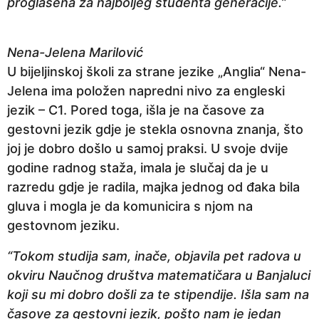
proglašena za najboljeg studenta generacije.”
Nena-Jelena Marilović
U bijeljinskoj školi za strane jezike „Anglia“ Nena-
Jelena ima položen napredni nivo za engleski
jezik – C1. Pored toga, išla je na časove za
gestovni jezik gdje je stekla osnovna znanja, što
joj je dobro došlo u samoj praksi. U svoje dvije
godine radnog staža, imala je slučaj da je u
razredu gdje je radila, majka jednog od đaka bila
gluva i mogla je da komunicira s njom na
gestovnom jeziku.
“Tokom studija sam, inače, objavila pet radova u
okviru Naučnog društva matematičara u Banjaluci
koji su mi dobro došli za te stipendije. Išla sam na
časove za gestovni jezik, pošto nam je jedan