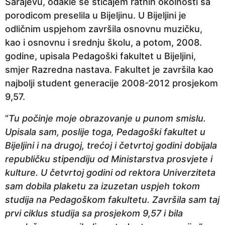
Sarajevu, odakle se sticajem ratnih okolnosti sa
p
porodicom preselila u Bijeljinu. U Bijeljini je
r
odličnim uspjehom završila osnovnu muzičku,
i
kao i osnovnu i srednju školu, a potom, 2008.
j
godine, upisala Pedagoški fakultet u Bijeljini,
e
smjer Razredna nastava. Fakultet je završila kao
najbolji student generacije 2008-2012 prosjekom
9,57.
“
Tu počinje moje obrazovanje u punom smislu.
Upisala sam, poslije toga, Pedagoški fakultet u
Bijeljini i na drugoj, trećoj i četvrtoj godini dobijala
republičku stipendiju od Ministarstva prosvjete i
kulture. U četvrtoj godini od rektora Univerziteta
sam dobila plaketu za izuzetan uspjeh tokom
studija na Pedagoškom fakultetu. Završila sam taj
prvi ciklus studija sa prosjekom 9,57 i bila