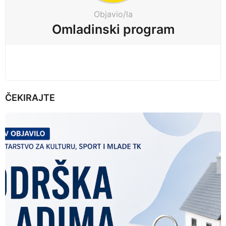
t
Objavio/la
i
Omladinski program
o
n
ČEKIRAJTE