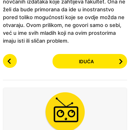
novčanih izdataka koje zahtijeva fakultet. Ona ne
želi da bude primorana da ide u inostranstvo
pored toliko mogućnosti koje se ovdje možda ne
otvaraju. Ovom prilikom, ne govori samo o sebi,
već u ime svih mladih koji na ovim prostorima
imaju isti ili sličan problem.
P
IDUĆA
o
s
t
P
a
g
i
n
a