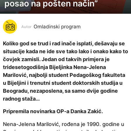
o
posao na pošten način”
d
i
n
Omladinski program
Autor
a
p
Koliko god se trud i rad inače isplati, dešavaju se
r
situacije kada ne ide sve tako lako i onako kako to
i
čovjek zamisli. Jedan od takvih primjera je
j
tridesetogodišnja Bijeljinka Nena-Jelena
e
Marilović, najbolji student Pedagoškog fakulteta
6
u Bijeljini i trenutni student doktorskih studija u
g
Beogradu, nezaposlena, sa samo dvije godine
o
radnog staža…
d
Pripremila novinarka OP-a Danka Zakić.
i
n
Nena-Jelena Marilović, rođena je 1990. godine u
a