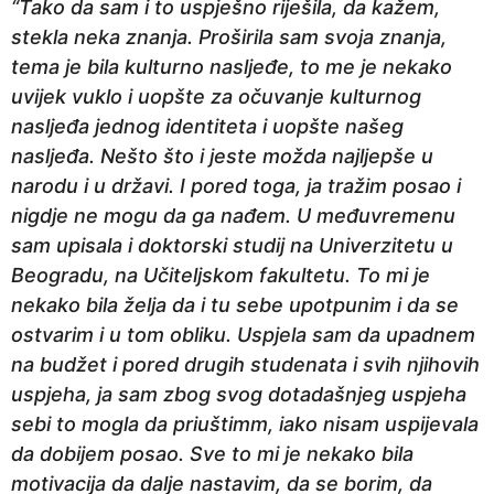
“Tako da sam i to uspješno riješila, da kažem,
stekla neka znanja. Proširila sam svoja znanja,
tema je bila kulturno nasljeđe, to me je nekako
uvijek vuklo i uopšte za očuvanje kulturnog
nasljeđa jednog identiteta i uopšte našeg
nasljeđa. Nešto što i jeste možda najljepše u
narodu i u državi. I pored toga, ja tražim posao i
nigdje ne mogu da ga nađem. U međuvremenu
sam upisala i doktorski studij na Univerzitetu u
Beogradu, na Učiteljskom fakultetu. To mi je
nekako bila želja da i tu sebe upotpunim i da se
ostvarim i u tom obliku. Uspjela sam da upadnem
na budžet i pored drugih studenata i svih njihovih
uspjeha, ja sam zbog svog dotadašnjeg uspjeha
sebi to mogla da priuštimm, iako nisam uspijevala
da dobijem posao. Sve to mi je nekako bila
motivacija da dalje nastavim, da se borim, da