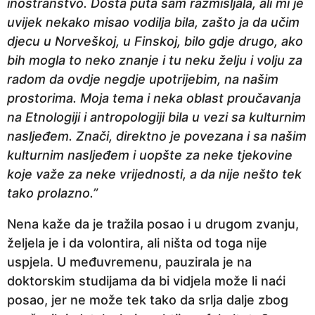
inostranstvo. Dosta puta sam razmišljala, ali mi je
uvijek nekako misao vodilja bila, zašto ja da učim
djecu u Norveškoj, u Finskoj, bilo gdje drugo, ako
bih mogla to neko znanje i tu neku želju i volju za
radom da ovdje negdje upotrijebim, na našim
prostorima. Moja tema i neka oblast proučavanja
na Etnologiji i antropologiji bila u vezi sa kulturnim
nasljeđem. Znači, direktno je povezana i sa našim
kulturnim nasljeđem i uopšte za neke tjekovine
koje važe za neke vrijednosti, a da nije nešto tek
tako prolazno.”
Nena kaže da je tražila posao i u drugom zvanju,
željela je i da volontira, ali ništa od toga nije
uspjela. U međuvremenu, pauzirala je na
doktorskim studijama da bi vidjela može li naći
posao, jer ne može tek tako da srlja dalje zbog