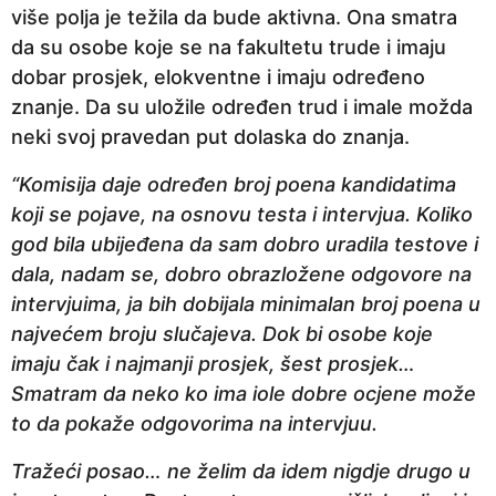
više polja je težila da bude aktivna. Ona smatra
da su osobe koje se na fakultetu trude i imaju
dobar prosjek, elokventne i imaju određeno
znanje. Da su uložile određen trud i imale možda
neki svoj pravedan put dolaska do znanja.
“Komisija daje određen broj poena kandidatima
koji se pojave, na osnovu testa i intervjua. Koliko
god bila ubijeđena da sam dobro uradila testove i
dala, nadam se, dobro obrazložene odgovore na
intervjuima, ja bih dobijala minimalan broj poena u
najvećem broju slučajeva. Dok bi osobe koje
imaju čak i najmanji prosjek, šest prosjek…
Smatram da neko ko ima iole dobre ocjene može
to da pokaže odgovorima na intervjuu.
Tražeći posao… ne želim da idem nigdje drugo u