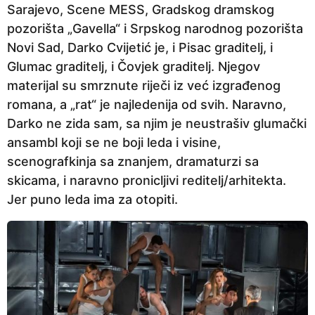
Sarajevo, Scene MESS, Gradskog dramskog
e
pozorišta „Gavella“ i Srpskog narodnog pozorišta
p
Novi Sad, Darko Cvijetić je, i Pisac graditelj, i
r
Glumac graditelj, i Čovjek graditelj. Njegov
i
materijal su smrznute riječi iz već izgrađenog
j
romana, a „rat“ je najledenija od svih. Naravno,
e
Darko ne zida sam, sa njim je neustrašiv glumački
ansambl koji se ne boji leda i visine,
scenografkinja sa znanjem, dramaturzi sa
skicama, i naravno pronicljivi reditelj/arhitekta.
Jer puno leda ima za otopiti.