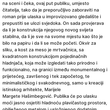
na sceni i čeka, ovaj put publiku, umjesto
čitatelja, tako da je preporučljivo zaboraviti na
roman prije ulaska u improvizovano gledalište i
prepustiti se ulozi svjedoka. On sada provjerava
da li je konstrukcija njegovog novog svijeta
stabilna, da li je sve na svome mjestu kao što je
bilo na papiru i da li se može početi. Okvir za
sliku, a kost za meso je mrtvačnica, sa
kvadratnom konstrukcijom pojedinačnih
hladnjača, koja može izgledati tako prirodno i
funkcionalno, na granici između monumentalnog i
prijetećeg, završenog i tek započetog, te
minimalističkog i svakodnevnog, samo u kreaciji
istinskog arhitekte, Marijele
Margete Hašimbegović. Publika će po ulasku
moći jasno osjetiti hladnoću plavičastog prostora,
obilježenog metalom i usložnjenog dodatnim