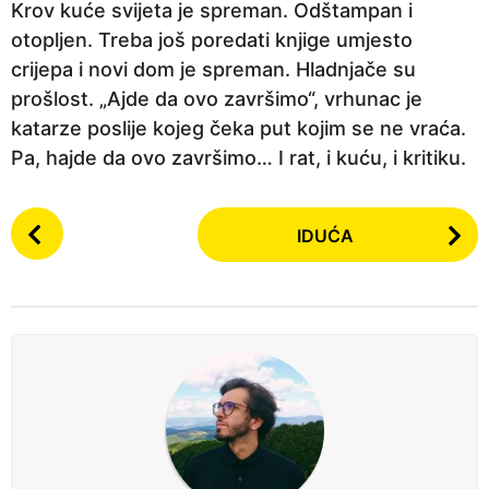
Krov kuće svijeta je spreman. Odštampan i
otopljen. Treba još poredati knjige umjesto
crijepa i novi dom je spreman. Hladnjače su
prošlost. „Ajde da ovo završimo“, vrhunac je
katarze poslije kojeg čeka put kojim se ne vraća.
Pa, hajde da ovo završimo… I rat, i kuću, i kritiku.
P
IDUĆA
o
s
t
P
a
g
i
n
a