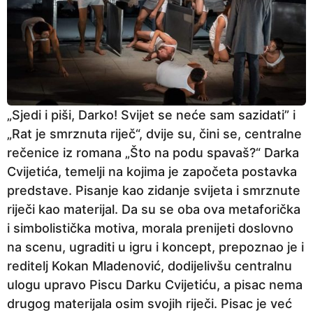
„Sjedi i piši, Darko! Svijet se neće sam sazidati” i
„Rat je smrznuta riječ“, dvije su, čini se, centralne
rečenice iz romana „Što na podu spavaš?“ Darka
Cvijetića, temelji na kojima je započeta postavka
predstave. Pisanje kao zidanje svijeta i smrznute
riječi kao materijal. Da su se oba ova metaforička
i simbolistička motiva, morala prenijeti doslovno
na scenu, ugraditi u igru i koncept, prepoznao je i
reditelj Kokan Mladenović, dodijelivšu centralnu
ulogu upravo Piscu Darku Cvijetiću, a pisac nema
drugog materijala osim svojih riječi. Pisac je već