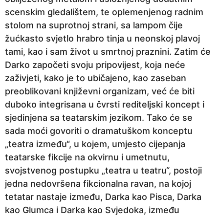
scenskim gledalištem, te oplemenjenog radnim
stolom na suprotnoj strani, sa lampom čije
žućkasto svjetlo hrabro tinja u neonskoj plavoj
tami, kao i sam život u smrtnoj praznini. Zatim će
Darko započeti svoju pripovijest, koja neće
zaživjeti, kako je to ubičajeno, kao zaseban
preoblikovani književni organizam, već će biti
duboko integrisana u čvrsti rediteljski koncept i
sjedinjena sa teatarskim jezikom. Tako će se
sada moći govoriti o dramatuškom konceptu
„teatra između“, u kojem, umjesto cijepanja
teatarske fikcije na okvirnu i umetnutu,
svojstvenog postupku „teatra u teatru“, postoji
jedna nedovršena fikcionalna ravan, na kojoj
tetatar nastaje između, Darka kao Pisca, Darka
kao Glumca i Darka kao Svjedoka, između