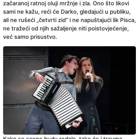
začaranoj ratnoj oluji mržnje i zla. Ono što likovi
sami ne kažu, reći će Darko, gledajući u publiku,
ali ne rušeći „četvrti zid“ i ne napuštajući lik Pisca,
ne tražeći od njih sažaljenje niti poistovjećenje,
već samo prisustvo.
Kako se scene budu redale, tako će i trauma