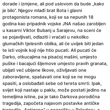
dorade i izmjene, ali pod uslovom da bude „kako
je bilo“. Njegov mlađi brat Bota i glavni
protagonista romana, koji se sa nepunih 18
godina kao pripadnik vojske JNA našao zarobljen
u kasarni Viktor Bubanj u Sarajevu, na sceni će
se pojavljivati, odlaziti i vraćati u nekoliko
glumačkih tjelesnih oblika, ali će uvijek biti jedan
te isti vojnik koji nije htio pucati. Ali pucati će
Darko, otkucajima na pisaćoj mašini, umjesto
puške i bacajući šljemove umjesto pravih granata,
ubijati već ubijene likove, oživljavati one
zaboravljene, spašavati one koji se ne mogu
spasiti, a oslobađati sebe od tereta smrti. Ipak,
svijet koji nastaje u paklu, može postati jedino na
temeljima istine, pa je tako Darkova porodična
tragedija, započeta najavom postavke antičke
tragedije „Antigone“ u pozorištu u Prijedoru, a