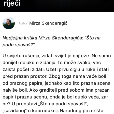
riječi
g
o
d
i
Mirza Skenderagić
Autor
n
e
Nedjeljna kritika Mirze Skenderagića: “Što na
p
podu spavaš?”
r
U svijetu rušenja, zidati svijet je najteže. Ne samo
i
donijeti odluku o zidanju, to može svako, već
j
zaista početi zidati. Uzeti prvu ciglu u ruke i stati
e
pred prazan prostor. Zbog toga nema veće boli
4
od praznog papira, jednako kao što prazna scena
g
najviše boli. Ako graditelj pred sobom ima prazan
o
papir i praznu scenu, onda je bol duplo veća, zar
d
ne? U predstavi „Što na podu spavaš?“,
i
„sazidanoj“ u koprodukciji Narodnog pozorišta
n