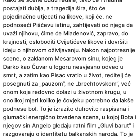
postajati dublja, a tragedija šira, što će
pojedinačno utjecati na likove, koji će, ne
podnoseći Piščevu istinu, zahtijevati od njega da
uvaži njihovu, čime će Mladenović, zapravo, do
krajnosti, osloboditi Cvijetićeve likove i dovršiti
ideju o njihovom oživljavanju. Nakon najpotresnije
scene, o zaklanom Mesarovom sinu, kojeg je
Darko kao Čuvar u logoru nesvjesno odveo u
smrt, a zatim kao Pisac vratio u život, reditelj će
posegnuti za „pauzom“, ne „brechtovskom“, već
onom koja redovno dolazi u životnom krugu, u
onolikoj mjeri koliko je čovjeku potrebno da lakše
podnese bol. To je izrazito duhovito raspisana i
glumački energično izvedena scena, u kojoj Bota i
njegov sin Angelo gledaju ratni film „Gluvi barut“ i
razgovaraju o identitetu balkanskih naroda. To je