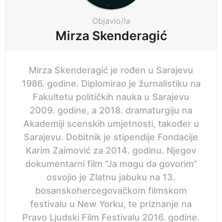
t
i
Objavio/la
o
Mirza Skenderagić
n
Mirza Skenderagić je rođen u Sarajevu
1986. godine. Diplomirao je žurnalistiku na
Fakultetu političkih nauka u Sarajevu
2009. godine, a 2018. dramaturgiju na
Akademiji scenskih umjetnosti, također u
Sarajevu. Dobitnik je stipendije Fondacije
Karim Zaimović za 2014. godinu. Njegov
dokumentarni film “Ja mogu da govorim”
osvojio je Zlatnu jabuku na 13.
bosanskohercegovačkom filmskom
festivalu u New Yorku, te priznanje na
Pravo Ljudski Film Festivalu 2016. godine.