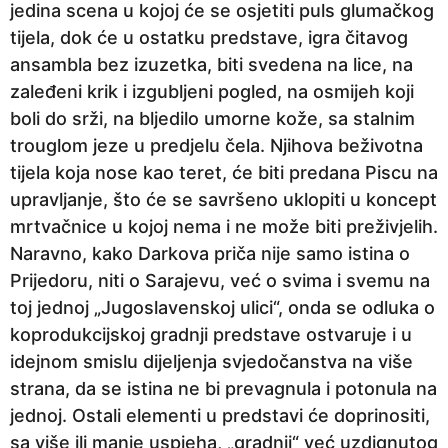
jedina scena u kojoj će se osjetiti puls glumačkog
tijela, dok će u ostatku predstave, igra čitavog
ansambla bez izuzetka, biti svedena na lice, na
zaleđeni krik i izgubljeni pogled, na osmijeh koji
boli do srži, na bljedilo umorne kože, sa stalnim
trouglom jeze u predjelu čela. Njihova beživotna
tijela koja nose kao teret, će biti predana Piscu na
upravljanje, što će se savršeno uklopiti u koncept
mrtvačnice u kojoj nema i ne može biti preživjelih.
Naravno, kako Darkova priča nije samo istina o
Prijedoru, niti o Sarajevu, već o svima i svemu na
toj jednoj „Jugoslavenskoj ulici“, onda se odluka o
koprodukcijskoj gradnji predstave ostvaruje i u
idejnom smislu dijeljenja svjedočanstva na više
strana, da se istina ne bi prevagnula i potonula na
jednoj. Ostali elementi u predstavi će doprinositi,
sa više ili manje uspjeha, „gradnji“ već uzdignutog