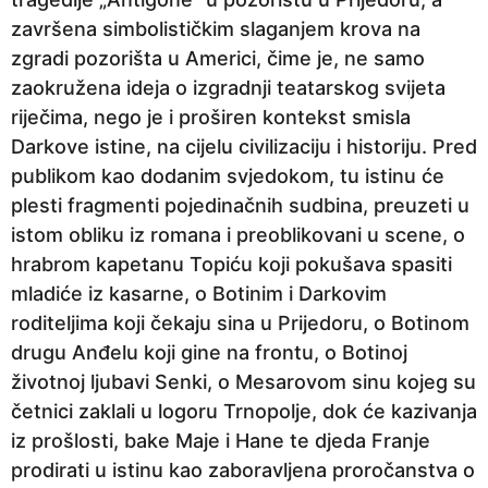
završena simbolističkim slaganjem krova na
zgradi pozorišta u Americi, čime je, ne samo
zaokružena ideja o izgradnji teatarskog svijeta
riječima, nego je i proširen kontekst smisla
Darkove istine, na cijelu civilizaciju i historiju. Pred
publikom kao dodanim svjedokom, tu istinu će
plesti fragmenti pojedinačnih sudbina, preuzeti u
istom obliku iz romana i preoblikovani u scene, o
hrabrom kapetanu Topiću koji pokušava spasiti
mladiće iz kasarne, o Botinim i Darkovim
roditeljima koji čekaju sina u Prijedoru, o Botinom
drugu Anđelu koji gine na frontu, o Botinoj
životnoj ljubavi Senki, o Mesarovom sinu kojeg su
četnici zaklali u logoru Trnopolje, dok će kazivanja
iz prošlosti, bake Maje i Hane te djeda Franje
prodirati u istinu kao zaboravljena proročanstva o