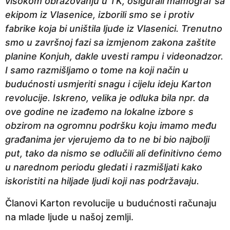
visokom obrazovanju u TK, osigurali mamograf sa
ekipom iz Vlasenice, izborili smo se i protiv
fabrike koja bi uništila ljude iz Vlasenici. Trenutno
smo u završnoj fazi sa izmjenom zakona zaštite
planine Konjuh, dakle uvesti rampu i videonadzor.
I samo razmišljamo o tome na koji način u
budućnosti usmjeriti snagu i cijelu ideju Karton
revolucije. Iskreno, velika je odluka bila npr. da
ove godine ne izađemo na lokalne izbore s
obzirom na ogromnu podršku koju imamo među
građanima jer vjerujemo da to ne bi bio najbolji
put, tako da nismo se odlučili ali definitivno ćemo
u narednom periodu gledati i razmišljati kako
iskoristiti na hiljade ljudi koji nas podržavaju.
Članovi Karton revolucije u budućnosti računaju
na mlade ljude u našoj zemlji.