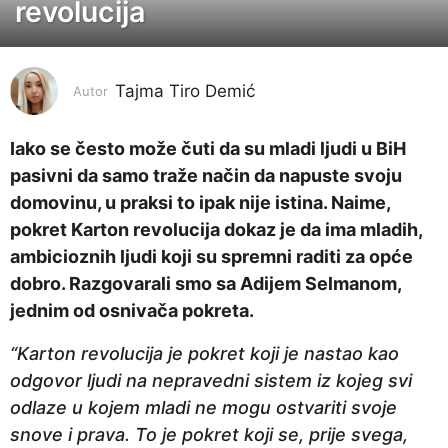
revolucija
g
o
d
i
Tajma Tiro Demić
Autor
n
e
Iako se često može čuti da su mladi ljudi u BiH
p
pasivni da samo traže način da napuste svoju
r
domovinu, u praksi to ipak nije istina. Naime,
i
pokret Karton revolucija dokaz je da ima mladih,
j
ambicioznih ljudi koji su spremni raditi za opće
e
dobro. Razgovarali smo sa Adijem Selmanom,
2
jednim od osnivača pokreta.
g
“Karton revolucija je pokret koji je nastao kao
o
odgovor ljudi na nepravedni sistem iz kojeg svi
d
odlaze u kojem mladi ne mogu ostvariti svoje
i
snove i prava. To je pokret koji se, prije svega,
n