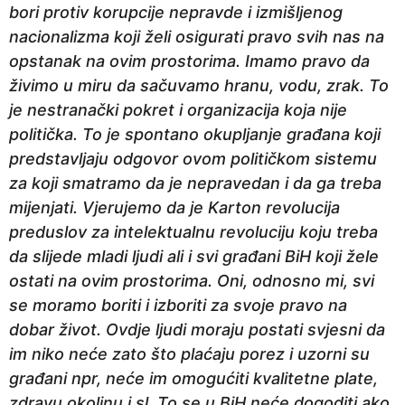
bori protiv korupcije nepravde i izmišljenog
e
nacionalizma koji želi osigurati pravo svih nas na
p
opstanak na ovim prostorima. Imamo pravo da
r
živimo u miru da sačuvamo hranu, vodu, zrak. To
i
je nestranački pokret i organizacija koja nije
j
politička. To je spontano okupljanje građana koji
e
predstavljaju odgovor ovom političkom sistemu
za koji smatramo da je nepravedan i da ga treba
mijenjati. Vjerujemo da je Karton revolucija
preduslov za intelektualnu revoluciju koju treba
da slijede mladi ljudi ali i svi građani BiH koji žele
ostati na ovim prostorima. Oni, odnosno mi, svi
se moramo boriti i izboriti za svoje pravo na
dobar život. Ovdje ljudi moraju postati svjesni da
im niko neće zato što plaćaju porez i uzorni su
građani npr, neće im omogućiti kvalitetne plate,
zdravu okolinu i sl. To se u BiH neće dogoditi ako