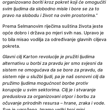
organizovano boriti kroz pokret koji će omogućiti
svim ljudima da slobodno misle i bore se za to
pravo na slobodu i život na ovim prostorima.”
Prema Selmanovim riječima suština života jeste
opće dobro i država po mjeri svih nas. Upravo je
to bila misao vodilja za određivanje glavnih ciljeva
pokreta.
Glavni cilj Karton revolucije je pružiti ljudima
alternativu u borbi za pravdu jer smo svjesni da
sistem ne omogućava da se bore za pravdu, da
sistem nije u službi ljudi, pa je naš osnovni cilj da
pružimo ljudima mogućnost borbe protiv
korupcije u svim sektorima. Cilj je i stvaranje
preduslova za organizovani otpor i borbu za
očuvanje prirodnih resursa – hrane, zraka i vode.
Sve je ugroženo. Imamo veliki broj mini