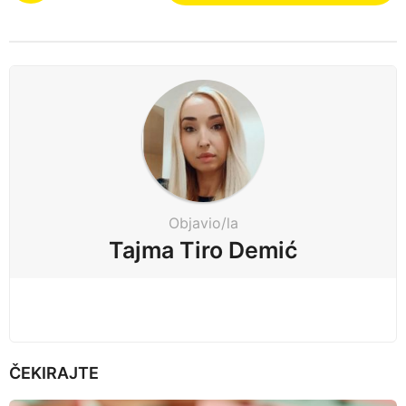
s
t
P
a
g
i
n
a
t
Objavio/la
i
Tajma Tiro Demić
o
n
ČEKIRAJTE