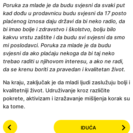
Poruka za mlade je da budu svjesni da svaki put
kad dođu u prodavnicu budu svjesni da 17 posto
plaćenog iznosa daju državi da bi neko radio, da
bi imao bolje i zdravstvo i školstvo, bolju bilo
kakvu vrstu zaštite i da budu svi svjesni da smo
mi poslodavci. Poruka za mlade je da budu
svjesni da ako plaćaju nekoga da bi taj neko
trebao raditi u njihovom interesu, a ako ne radi,
da se krenu boriti za pravedan i kvalitetan život.
Na kraju, zaključak je da mladi ljudi zaslužuju bolji i
kvalitetniji život. Udruživanje kroz različite
pokrete, aktivizam i izražavanje mišljenja korak su
ka tome.
P
IDUĆA
o