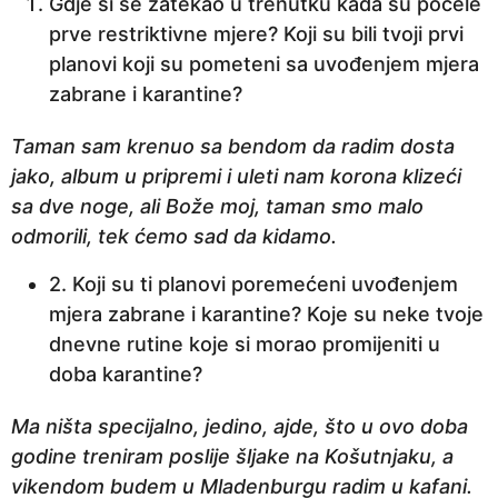
Gdje si se zatekao u trenutku kada su počele
a
prve restriktivne mjere? Koji su bili tvoji prvi
p
planovi koji su pometeni sa uvođenjem mjera
r
zabrane i karantine?
i
j
Taman sam krenuo sa bendom da radim dosta
e
jako, album u pripremi i uleti nam korona klizeći
sa dve noge, ali Bože moj, taman smo malo
odmorili, tek ćemo sad da kidamo.
2. Koji su ti planovi poremećeni uvođenjem
mjera zabrane i karantine? Koje su neke tvoje
dnevne rutine koje si morao promijeniti u
doba karantine?
Ma ništa specijalno, jedino, ajde, što u ovo doba
godine treniram poslije šljake na Košutnjaku, a
vikendom budem u Mladenburgu radim u kafani.