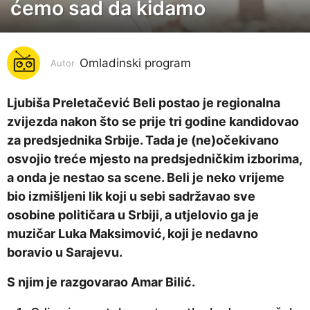
ćemo sad da kidamo
g
o
d
i
Omladinski program
Autor
n
a
Ljubiša Preletačević Beli postao je regionalna
p
zvijezda nakon što se prije tri godine kandidovao
r
za predsjednika Srbije. Tada je (ne)očekivano
i
osvojio treće mjesto na predsjedničkim izborima,
j
a onda je nestao sa scene. Beli je neko vrijeme
e
bio izmišljeni lik koji u sebi sadržavao sve
6
osobine političara u Srbiji, a utjelovio ga je
g
muzičar Luka Maksimović, koji je nedavno
o
boravio u Sarajevu.
d
S njim je razgovarao Amar Bilić.
i
n