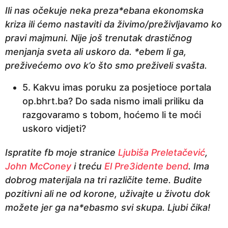
Ili nas očekuje neka preza*ebana ekonomska
kriza ili ćemo nastaviti da živimo/preživljavamo ko
pravi majmuni. Nije još trenutak drastičnog
menjanja sveta ali uskoro da. *ebem li ga,
preživećemo ovo k’o što smo preživeli svašta.
5. Kakvu imas poruku za posjetioce portala
op.bhrt.ba? Do sada nismo imali priliku da
razgovaramo s tobom, hoćemo li te moći
uskoro vidjeti?
Ispratite fb moje stranice
Ljubiša Preletačević
,
John McConey
i treću
El Pre3idente bend
. Ima
dobrog materijala na tri različite teme. Budite
pozitivni ali ne od korone, uživajte u životu dok
možete jer ga na*ebasmo svi skupa. Ljubi čika!