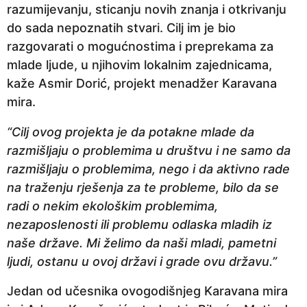
razumijevanju, sticanju novih znanja i otkrivanju
a
do sada nepoznatih stvari. Cilj im je bio
p
razgovarati o mogućnostima i preprekama za
r
mlade ljude, u njihovim lokalnim zajednicama,
i
kaže Asmir Dorić, projekt menadžer Karavana
j
mira.
e
“Cilj ovog projekta je da potakne mlade da
razmišljaju o problemima u društvu i ne samo da
razmišljaju o problemima, nego i da aktivno rade
na traženju rješenja za te probleme, bilo da se
radi o nekim ekološkim problemima,
nezaposlenosti ili problemu odlaska mladih iz
naše države. Mi želimo da naši mladi, pametni
ljudi, ostanu u ovoj državi i grade ovu državu.”
Jedan od učesnika ovogodišnjeg Karavana mira