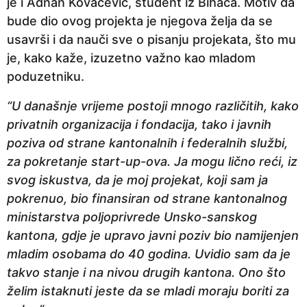
je i Adnan Kovačević, student iz Bihaća. Motiv da
bude dio ovog projekta je njegova želja da se
usavrši i da nauči sve o pisanju projekata, što mu
je, kako kaže, izuzetno važno kao mladom
poduzetniku.
“U današnje vrijeme postoji mnogo različitih, kako
privatnih organizacija i fondacija, tako i javnih
poziva od strane kantonalnih i federalnih službi,
za pokretanje start-up-ova. Ja mogu lično reći, iz
svog iskustva, da je moj projekat, koji sam ja
pokrenuo, bio finansiran od strane kantonalnog
ministarstva poljoprivrede Unsko-sanskog
kantona, gdje je upravo javni poziv bio namijenjen
mladim osobama do 40 godina. Uvidio sam da je
takvo stanje i na nivou drugih kantona. Ono što
želim istaknuti jeste da se mladi moraju boriti za