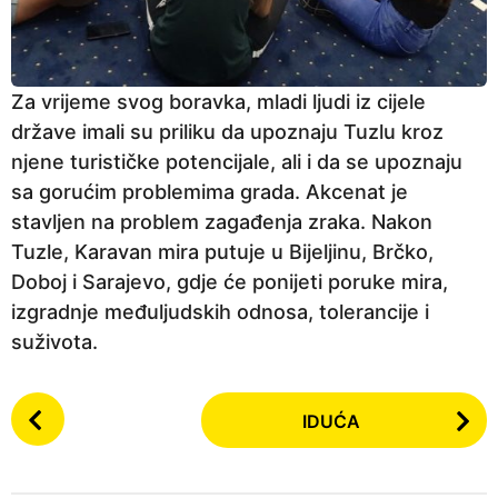
Za vrijeme svog boravka, mladi ljudi iz cijele
države imali su priliku da upoznaju Tuzlu kroz
njene turističke potencijale, ali i da se upoznaju
sa gorućim problemima grada. Akcenat je
stavljen na problem zagađenja zraka. Nakon
Tuzle, Karavan mira putuje u Bijeljinu, Brčko,
Doboj i Sarajevo, gdje će ponijeti poruke mira,
izgradnje međuljudskih odnosa, tolerancije i
suživota.
P
IDUĆA
o
s
t