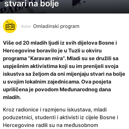
stvari na bolje
g
o
d
i
Omladinski program
Autor
n
a
Više od 20 mladih ljudi iz svih dijelova Bosne i
p
Hercegovine boravilo je u Tuzli u okviru
r
programa ”Karavan mira”. Mladi su se družili sa
i
uspješnim aktivistima koji su im prenijeli svoja
j
iskustva sa željom da oni mijenjaju stvari na bolje
e
u svojim lokalnim zajednicama. Ova posjeta
6
upriličena je povodom Međunarodnog dana
g
mladih.
o
Kroz radionice i razmjenu iskustava, mladi
d
poduzetnici, studenti i aktivisti iz cijele Bosne i
i
Hercegovine radili su na međusobnom
n