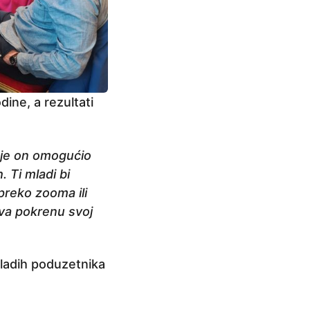
dine, a rezultati
a je on omogućio
 Ti mladi bi
 preko zooma ili
ava pokrenu svoj
mladih poduzetnika