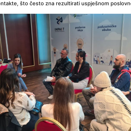
ntakte, što često zna rezultirati uspješnom poslov