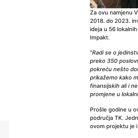
Za ovu namjenu Vl
2018. do 2023. inv
ideja u 56 lokalnih
Impakt.
”
Radi se o jedinst
preko 350 poslovn
pokreću nešto dob
prikažemo kako mod
finansijskih ali i
promjene u lokaln
Prošle godine u o
područja TK. Jedn
ovom projektu je i