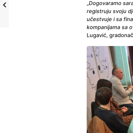
„
Dogovaramo sarad
registruju svoju d
učestvuje i sa fi
kompanijama sa ov
Lugavić, gradonač