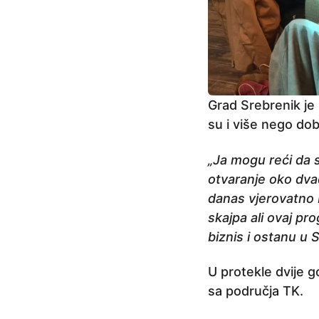
Grad Srebrenik je 
su i više nego dob
„Ja mogu reći da 
otvaranje oko dvad
danas vjerovatno b
skajpa ali ovaj p
biznis i ostanu u 
U protekle dvije 
sa područja TK.