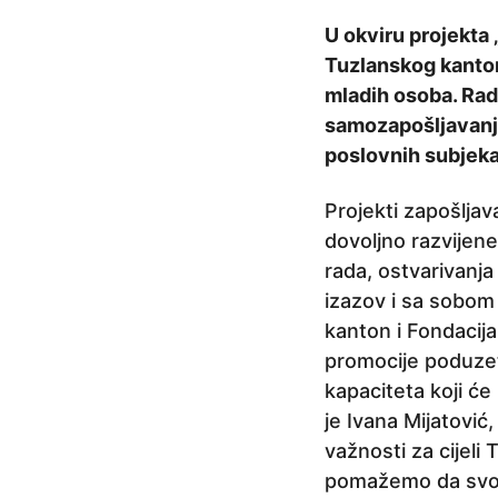
r
U okviru projekta
i
Tuzlanskog kanton
j
mladih osoba. Rad
e
samozapošljavanju
3
poslovnih subjeka
g
o
Projekti zapošlja
d
dovoljno razvijene
i
rada, ostvarivanja 
n
izazov i sa sobom n
e
kanton i Fondacija
p
promocije poduzet
r
kapaciteta koji će
i
je Ivana Mijatović
j
važnosti za cijeli
e
pomažemo da svoje