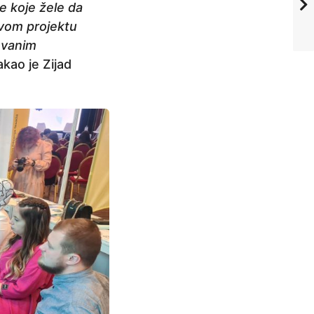
e koje žele da
 ovom projektu
ovanim
akao je Zijad