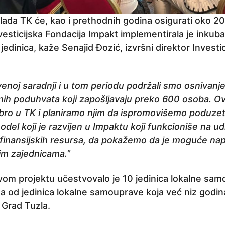
ada TK će, kao i prethodnih godina osigurati oko 
esticijska Fondacija Impakt implementirala je inkub
 jedinica, kaže Senajid Đozić, izvršni direktor Investi
venoj saradnji i u tom periodu podržali smo osnivanje,
ih poduhvata koji zapošljavaju preko 600 osoba. Ov
ro u TK i planiramo njim da ispromovišemo poduzet
el koji je razvijen u Impaktu koji funkcioniše na ud
 nefinansijskih resursa, da pokažemo da je moguće napr
im zajednicama.
”
vom projektu učestvovalo je 10 jedinica lokalne sa
a od jedinica lokalne samouprave koja već niz godin
 Grad Tuzla.