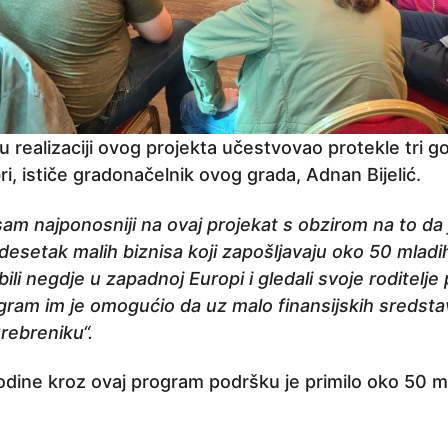
u realizaciji ovog projekta učestvovao protekle tri go
ri, ističe gradonačelnik ovog grada, Adnan Bijelić.
sam najponosniji na ovaj projekat s obzirom na to d
esetak malih biznisa koji zapošljavaju oko 50 mladih.
ili negdje u zapadnoj Europi i gledali svoje roditelje
rogram im je omogućio da uz malo finansijskih sredst
Srebreniku“.
godine kroz ovaj program podršku je primilo oko 50 