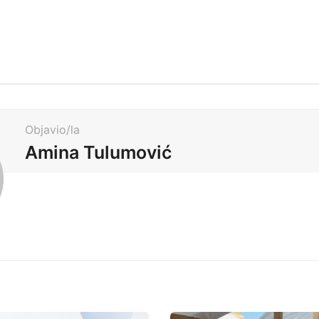
Objavio/la
Amina Tulumović