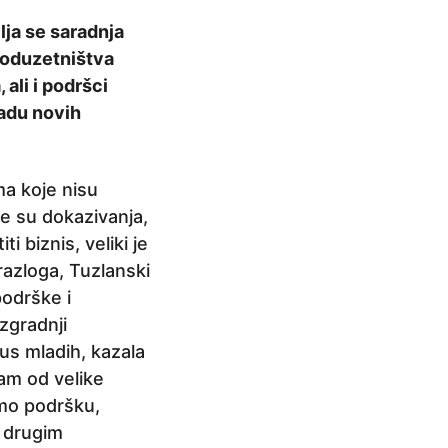
ja se saradnja
poduzetništva
ali i podršci
adu novih
ma koje nisu
ne su dokazivanja,
i biznis, veliki je
 razloga, Tuzlanski
podrške i
zgradnji
tus mladih, kazala
ram od velike
amo podršku,
a drugim