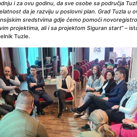
nju i za ovu godinu, da sve osobe sa područja Tuzl
jelatnost da je razviju u poslovni plan. Grad Tuzla u
nansijskim sredstvima gdje ćemo pomoći novoregistr
im projektima, ali i sa projektom Siguran start“
– ist
elnik Tuzle.