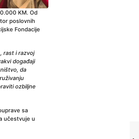
200.000 KM. Od
ator poslovnih
cijske Fondacije
 rast i razvoj
akvi događaji
ništvo, da
ruživanju
aviti ozbiljne
mouprave sa
a učestvuje u