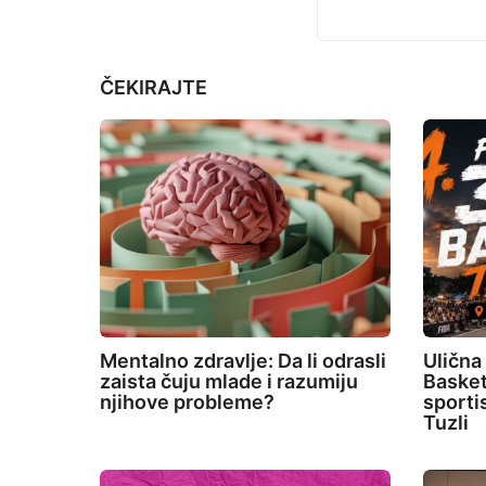
a
t
ČEKIRAJTE
i
o
n
Mentalno zdravlje: Da li odrasli
Ulična
zaista čuju mlade i razumiju
Basket
njihove probleme?
sporti
Tuzli