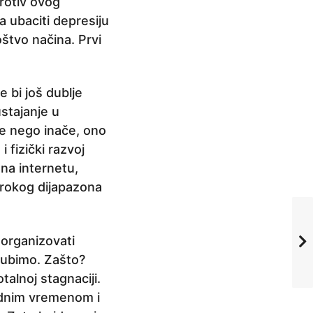
protiv ovog
 ubaciti depresiju
oštvo načina. Prvi
e bi još dublje
ustajanje u
še nego inače, ono
i fizički razvoj
 na internetu,
širokog dijapazona
organizovati
gubimo. Zašto?
talnoj stagnaciji.
bodnim vremenom i