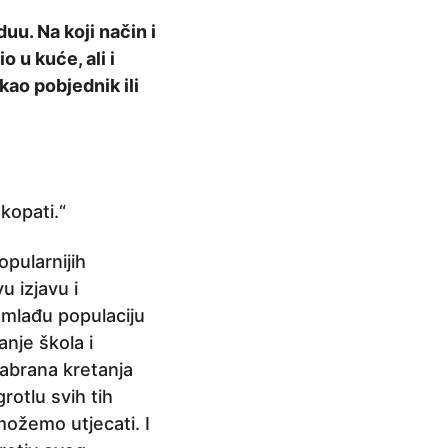
uu. Na koji način i
o u kuće, ali i
kao pobjednik ili
kopati.“
opularnijih
u izjavu i
 mlađu populaciju
nje škola i
 zabrana kretanja
otlu svih tih
 možemo utjecati. I