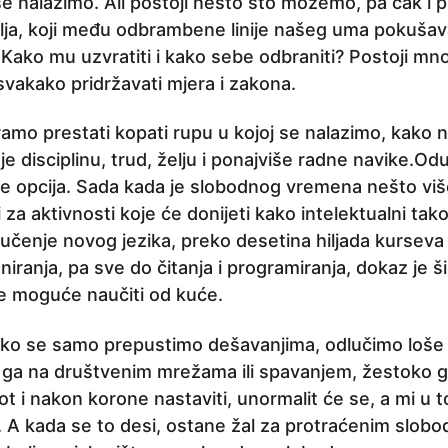
 se nalazimo. Ali postoji nešto što možemo, pa čak i 
lja, koji među odbrambene linije našeg uma pokušava
. Kako mu uzvratiti i kako sebe odbraniti? Postoji mn
svakako pridržavati mjera i zakona.
ramo prestati kopati rupu u kojoj se nalazimo, kako n
je disciplinu, trud, želju i ponajviše radne navike.Od
je opcija. Sada kada je slobodnog vremena nešto vi
 za aktivnosti koje će donijeti kako intelektualni tako 
 učenje novog jezika, preko desetina hiljada kurseva
niranja, pa sve do čitanja i programiranja, dokaz je 
e moguće naučiti od kuće.
iko se samo prepustimo dešavanjima, odlučimo loše 
ti ga na društvenim mrežama ili spavanjem, žestoko 
ot i nakon korone nastaviti, unormalit će se, a mi u to
la. A kada se to desi, ostane žal za protraćenim slo