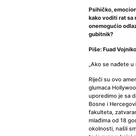
r
Psihičko, emociona
i
kako voditi rat sa 
j
onemogućio odlazak
e
gubitnik?
6
g
Piše: Fuad Vojnik
o
„Ako se nađete u r
d
i
Riječi su ovo amer
n
glumaca Hollywooda
a
uporedimo je sa da
p
Bosne i Hercegovin
r
fakulteta, zatvara
i
mlađima od 18 god
j
okolnosti, našli s
e