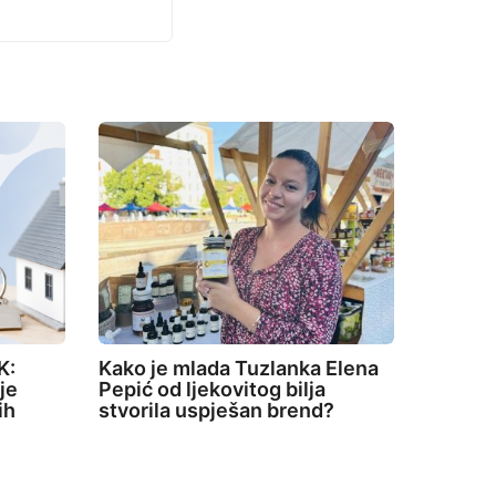
K:
Kako je mlada Tuzlanka Elena
je
Pepić od ljekovitog bilja
ih
stvorila uspješan brend?