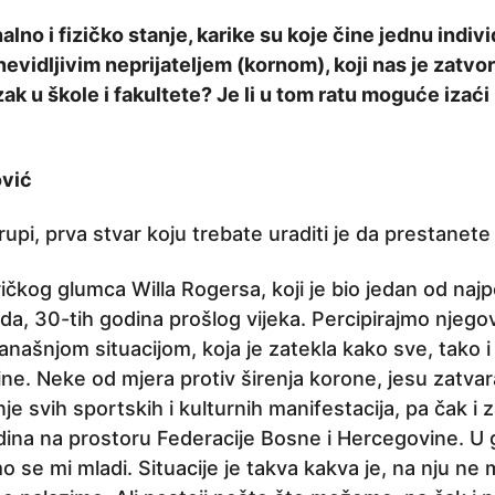
lno i fizičko stanje, karike su koje čine jednu individ
nevidljivim neprijateljem (kornom), koji nas je zatvori
 u škole i fakultete? Je li u tom ratu moguće izaći 
ović
upi, prva stvar koju trebate uraditi je da prestanete 
ičkog glumca Willa Rogersa, koji je bio jedan od najp
, 30-tih godina prošlog vijeka. Percipirajmo njegov
našnjom situacijom, koja je zatekla kako sve, tako i
e. Neke od mjera protiv širenja korone, jesu zatvara
nje svih sportskih i kulturnih manifestacija, pa čak i
ina na prostoru Federacije Bosne i Hercegovine. U gr
mo se mi mladi. Situacije je takva kakva je, na nju ne