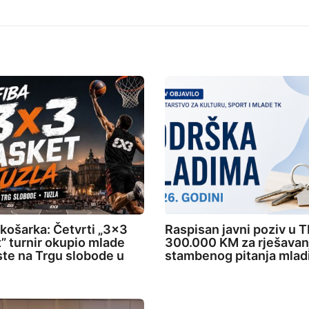
 košarka: Četvrti „3×3
Raspisan javni poziv u T
” turnir okupio mlade
300.000 KM za rješavan
ste na Trgu slobode u
stambenog pitanja mlad