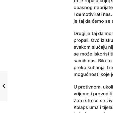
to je rupa u kojoj
opasnog neprijate
i demotivirati nas
je taj da ćemo se 
Drugi je taj da mo
propali. Ovo izisku
svakom slučaju ni
se može iskoristiti
samih nas. Bilo to
preko kuhanja, tre
mogućnosti koje j
U protivnom, ukol
vrijeme i provodi
Zato što će se živ
Kolaps uma i tije