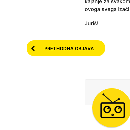
kajanje za svako
ovoga svega izaći j
Juriš!
P
PRETHODNA OBJAVA
o
s
t
P
a
g
i
n