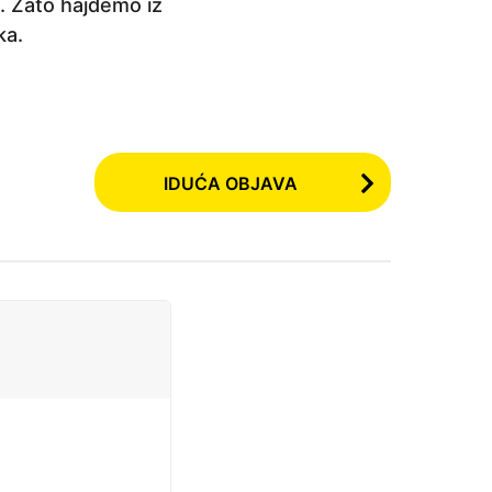
 Zato hajdemo iz
ka.
IDUĆA OBJAVA