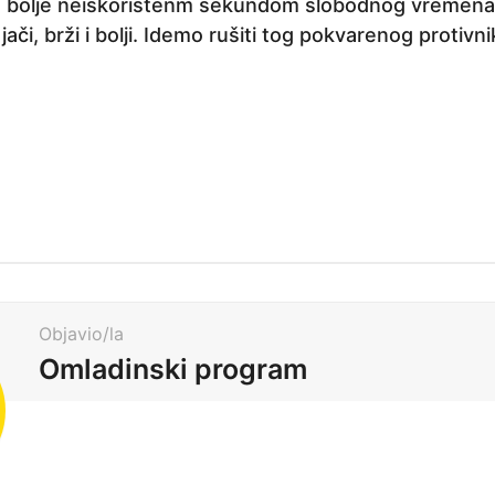
m bolje neiskorištenm sekundom slobodnog vremena.
ači, brži i bolji. Idemo rušiti tog pokvarenog protivni
Objavio/la
Omladinski program