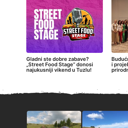
Gladni ste dobre zabave?
Budućn
„Street Food Stage” donosi
i proj
najukusniji vikend u Tuzlu!
prirod