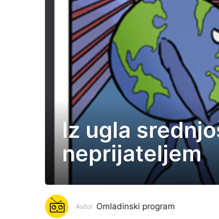
Iz ugla srednjo
6
g
neprijateljem
o
d
i
n
a
Omladinski program
Autor
p